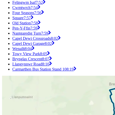
Felingwm Isaf
7:52
Cwmtwrch
7:54
Four Seasons
7:56
Square
7:57
Old Station
7:58
Pen-Y-Ffin
7:59
Nantgaredig Turn
7:59
Capel Dewi Crossroads
8:02
Capel Dewi Garage
8:02
Wenallt
8:04
Towy View Park
8:05
Brynglas Crescent
8:07
Llangynnwr Road
8:10
Carmarthen Bus Station Stand 10
8:19