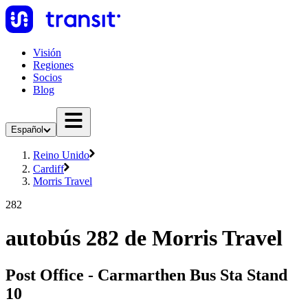
Visión
Regiones
Socios
Blog
Español
Reino Unido
Cardiff
Morris Travel
282
autobús 282 de Morris Travel
Post Office - Carmarthen Bus Sta Stand
10