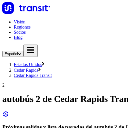
Visión
Regiones
Socios
Blog
Español
Estados Unidos
Cedar Rapids
Cedar Rapids Transit
2
autobús 2 de Cedar Rapids Tran
Próximas salidas y lista de paradas del autobús 2 de