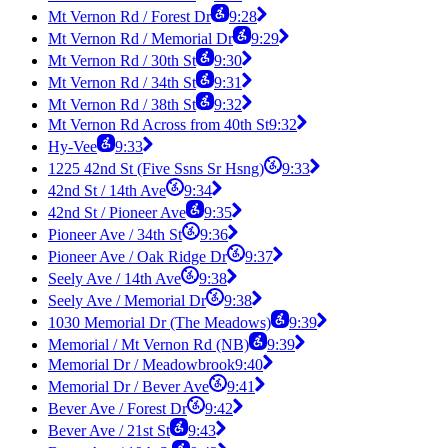
Mt Vernon Rd / Forest Dr
9:28
Mt Vernon Rd / Memorial Dr
9:29
Mt Vernon Rd / 30th St
9:30
Mt Vernon Rd / 34th St
9:31
Mt Vernon Rd / 38th St
9:32
Mt Vernon Rd Across from 40th St
9:32
Hy-Vee
9:33
1225 42nd St (Five Ssns Sr Hsng)
9:33
42nd St / 14th Ave
9:34
42nd St / Pioneer Ave
9:35
Pioneer Ave / 34th St
9:36
Pioneer Ave / Oak Ridge Dr
9:37
Seely Ave / 14th Ave
9:38
Seely Ave / Memorial Dr
9:38
1030 Memorial Dr (The Meadows)
9:39
Memorial / Mt Vernon Rd (NB)
9:39
Memorial Dr / Meadowbrook
9:40
Memorial Dr / Bever Ave
9:41
Bever Ave / Forest Dr
9:42
Bever Ave / 21st St
9:43