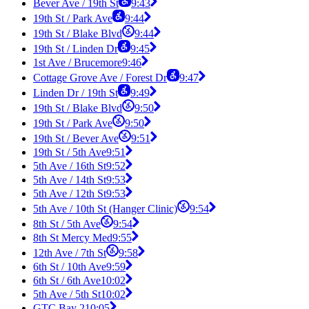
Bever Ave / 19th St
9:43
19th St / Park Ave
9:44
19th St / Blake Blvd
9:44
19th St / Linden Dr
9:45
1st Ave / Brucemore
9:46
Cottage Grove Ave / Forest Dr
9:47
Linden Dr / 19th St
9:49
19th St / Blake Blvd
9:50
19th St / Park Ave
9:50
19th St / Bever Ave
9:51
19th St / 5th Ave
9:51
5th Ave / 16th St
9:52
5th Ave / 14th St
9:53
5th Ave / 12th St
9:53
5th Ave / 10th St (Hanger Clinic)
9:54
8th St / 5th Ave
9:54
8th St Mercy Med
9:55
12th Ave / 7th St
9:58
6th St / 10th Ave
9:59
6th St / 6th Ave
10:02
5th Ave / 5th St
10:02
GTC Bay 2
10:05