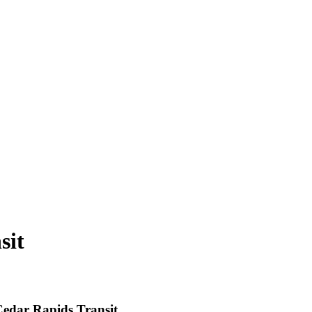
sit
 Cedar Rapids Transit