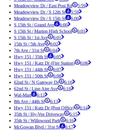
Meadowview Dr / East Post Rd
5:59
Meadowview Dr / S 12th St
5:59
Meadowview Dr / S 15th St
6:00
S 15th St / Grand Ave
6:00
S 15th St / Marion High School
6:01
S 15th St / 1st Ave
6:01
15th St / 5th Ave
6:02
7th Ave / 31st St
6:04
Hwy 151 / 35th St
6:05
Hwy 151 / Katz Dr (Fire Station)
6:06
Hwy 151 / 44th St
6:07
Hwy 151 / 50th St
6:08
62nd St / N Gateway Dr
6:10
62nd St / Linn Aire Ave
6:10
Wal-Mart
6:12
8th Ave / 44th St
6:13
Hwy 151 / Katz Dr (Post Office)
6:14
35th St / Hy-Vee Driveway
6:15
35th St / Willowood Park
6:16
McGowan Blvd / 31st St
6:17