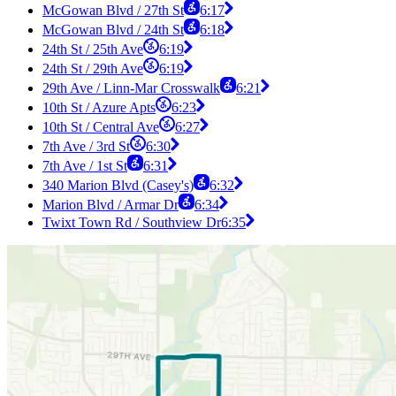
McGowan Blvd / 27th St
6:17
McGowan Blvd / 24th St
6:18
24th St / 25th Ave
6:19
24th St / 29th Ave
6:19
29th Ave / Linn-Mar Crosswalk
6:21
10th St / Azure Apts
6:23
10th St / Central Ave
6:27
7th Ave / 3rd St
6:30
7th Ave / 1st St
6:31
340 Marion Blvd (Casey's)
6:32
Marion Blvd / Armar Dr
6:34
Twixt Town Rd / Southview Dr
6:35