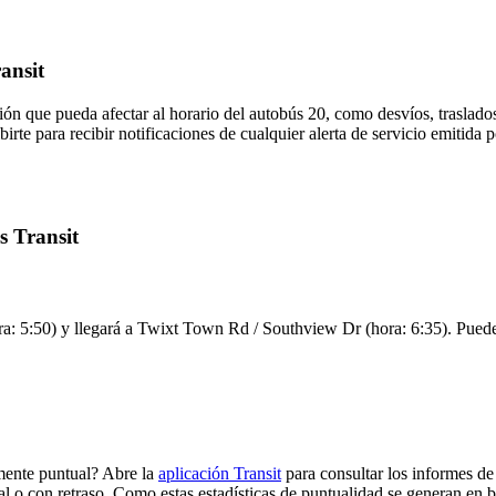
ansit
ón que pueda afectar al horario del autobús 20, como desvíos, traslados
birte para recibir notificaciones de cualquier alerta de servicio emitida
s Transit
: 5:50) y llegará a Twixt Town Rd / Southview Dr (hora: 6:35). Puedes v
lmente puntual? Abre la
aplicación Transit
para consultar los informes de
al o con retraso. Como estas estadísticas de puntualidad se generan en ba