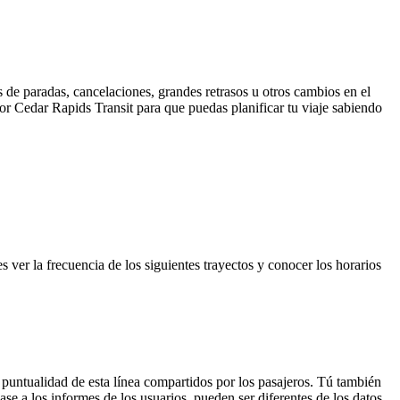
 de paradas, cancelaciones, grandes retrasos u otros cambios en el
 por Cedar Rapids Transit para que puedas planificar tu viaje sabiendo
er la frecuencia de los siguientes trayectos y conocer los horarios
 puntualidad de esta línea compartidos por los pasajeros. Tú también
se a los informes de los usuarios, pueden ser diferentes de los datos