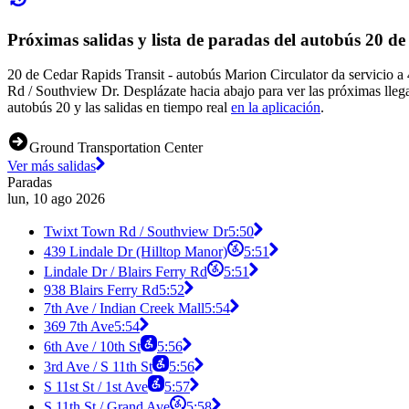
Próximas salidas y lista de paradas del autobús 20 d
20 de Cedar Rapids Transit - autobús Marion Circulator da servicio 
Rd / Southview Dr. Desplázate hacia abajo para ver las próximas lleg
autobús 20 y las salidas en tiempo real
en la aplicación
.
Ground Transportation Center
Ver más salidas
Paradas
lun, 10 ago 2026
Twixt Town Rd / Southview Dr
5:50
439 Lindale Dr (Hilltop Manor)
5:51
Lindale Dr / Blairs Ferry Rd
5:51
938 Blairs Ferry Rd
5:52
7th Ave / Indian Creek Mall
5:54
369 7th Ave
5:54
6th Ave / 10th St
5:56
3rd Ave / S 11th St
5:56
S 11st St / 1st Ave
5:57
S 11th St / Grand Ave
5:58