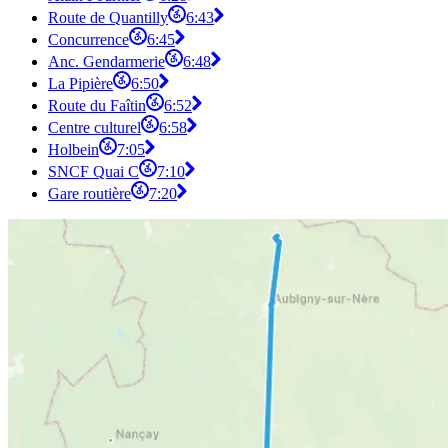
Route de Quantilly
6:43
Concurrence
6:45
Anc. Gendarmerie
6:48
La Pipière
6:50
Route du Faîtin
6:52
Centre culturel
6:58
Holbein
7:05
SNCF Quai C
7:10
Gare routière
7:20