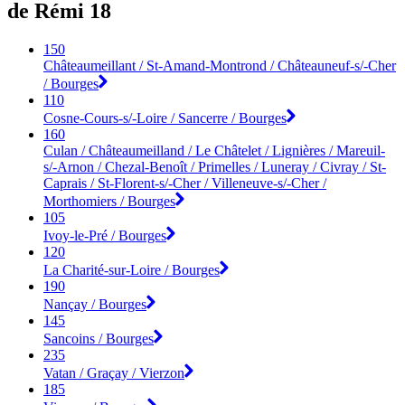
de Rémi 18
150
Châteaumeillant / St-Amand-Montrond / Châteauneuf-s/-Cher
/ Bourges
110
Cosne-Cours-s/-Loire / Sancerre / Bourges
160
Culan / Châteaumeilland / Le Châtelet / Lignières / Mareuil-
s/-Arnon / Chezal-Benoît / Primelles / Luneray / Civray / St-
Caprais / St-Florent-s/-Cher / Villeneuve-s/-Cher /
Morthomiers / Bourges
105
Ivoy-le-Pré / Bourges
120
La Charité-sur-Loire / Bourges
190
Nançay / Bourges
145
Sancoins / Bourges
235
Vatan / Graçay / Vierzon
185