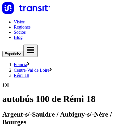
Visión
Regiones
Socios
Blog
Español
Francia
Centre-Val de Loire
Rémi 18
100
autobús 100 de Rémi 18
Argent-s/-Sauldre / Aubigny-s/-Nère /
Bourges