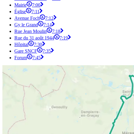
Mairie
7:00
Église
7:11
Avenue Foch
7:12
Gy le Grand
7:14
Rue Jean Moulin
7:18
Rue du 31 août 1944
7:19
Hôpital
7:30
Gare SNCF
7:35
Forum
7:45