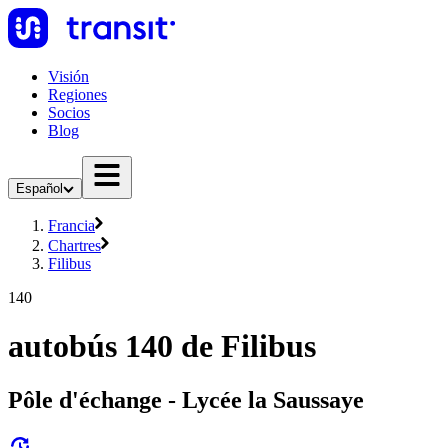
Visión
Regiones
Socios
Blog
Español
Francia
Chartres
Filibus
140
autobús 140 de Filibus
Pôle d'échange - Lycée la Saussaye