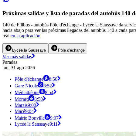
Próximas salidas y lista de paradas del autobús 140 d
140 de Filibus - autobús Pôle d'échange - Lycée la Saussaye da servic
hacia abajo para ver las próximas llegadas del autobús 140 a cada par
real
en la aplicación
.
Lycée la Saussaye
Pôle d'échange
Ver más salidas
Paradas
lun, 31 ago 2026
Pôle d'échange
8:50
Gare Nicole
8:52
Médiathèque
8:54
Morard
8:58
Marais
9:00
Macé
9:04
Mairie Bonville
9:07
Lycée la Saussaye
9:11