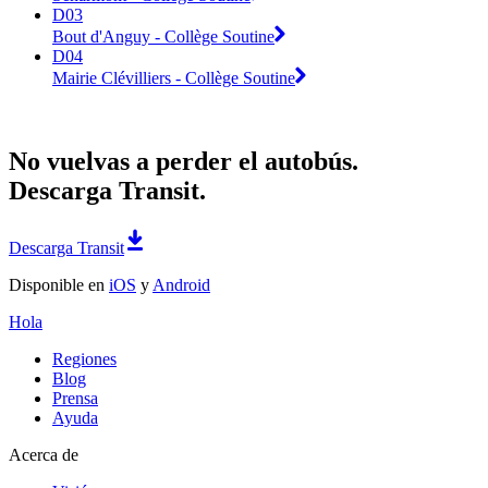
D03
Bout d'Anguy - Collège Soutine
D04
Mairie Clévilliers - Collège Soutine
No vuelvas a perder el autobús.
Descarga Transit.
Descarga Transit
Disponible en
iOS
y
Android
Hola
Regiones
Blog
Prensa
Ayuda
Acerca de