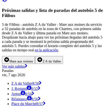
Próximas salidas y lista de paradas del autobús 5 de
Filibus
5 de Filibus - autobús Z A du Vallier - Mare aux moines da servicio
a 32 paradas de autobús en la zona de Chartres, con primera salida
desde Z A du Vallier y última parada en Mare aux moines.
Desplázate hacia abajo para ver las próximas llegadas del autobús 5
a cada parada y se mostrará la próxima salida programada del
autobús 5. Puedes consultar el horario completo del autobús 5 y las
salidas en tiempo real
en la aplicación
.
Mare aux moines
Z A du Vallier
Ver más salidas
Paradas
vie, 7 ago 2026
Z A du Vallier
8:50
J. Rostand
8:52
Anjou
8:54
Résistance
8:56
Place du Marché
8:57