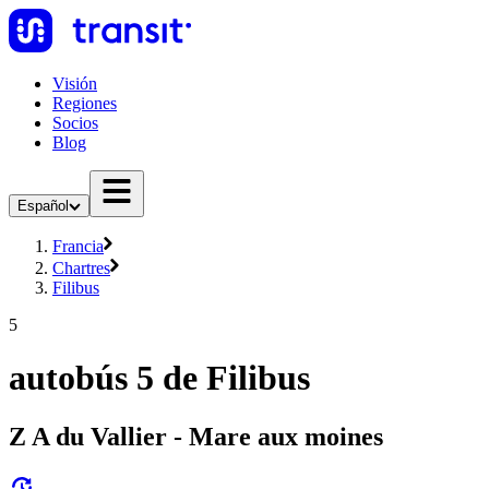
Visión
Regiones
Socios
Blog
Español
Francia
Chartres
Filibus
5
autobús 5 de Filibus
Z A du Vallier - Mare aux moines