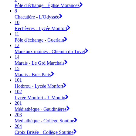
Pôle d'échange - Église Morancez
8
Chacatière - L'Odyssée
10
Rechèvres - Lycée Monfort
11
Pôle d'échange - Guerlain
12
Mare aux moines - Chemin du Tuvet
14
Marais - Le Grd Marchais
15
Marais - Bois Paris
101
Hotbrou - Lycée Monfort
102
Lycée Monfort - J. Moulin
201
Médiathèque - Gaudinières
203
Médiathèque - Collège Soutine
204
Croix Brisée - Collège Soutine