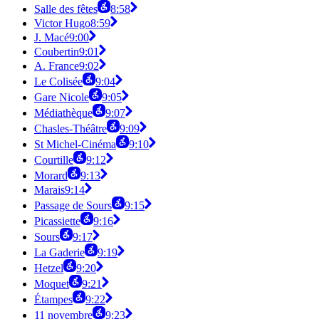
Salle des fêtes
8:58
Victor Hugo
8:59
J. Macé
9:00
Coubertin
9:01
A. France
9:02
Le Colisée
9:04
Gare Nicole
9:05
Médiathèque
9:07
Chasles-Théâtre
9:09
St Michel-Cinéma
9:10
Courtille
9:12
Morard
9:13
Marais
9:14
Passage de Sours
9:15
Picassiette
9:16
Sours
9:17
La Gaderie
9:19
Hetzel
9:20
Moquet
9:21
Étampes
9:22
11 novembre
9:23