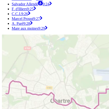
Salvador Allendé
9:24
F. d'Illiers
9:25
C.C.I.
9:26
Marcel Proust
9:27
A. Paré
9:28
Mare aux moines
9:29