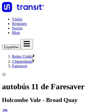
Visión
Regiones
Socios
Blog
Español
Reino Unido
Chippenham
Faresaver
11
autobús 11 de Faresaver
Holcombe Vale - Broad Quay