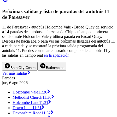
Próximas salidas y lista de paradas del autobús 11
de Faresaver
11 de Faresaver - autobús Holcombe Vale - Broad Quay da servicio
a 14 paradas de autobús en la zona de Chippenham, con primera
salida desde Holcombe Vale y última parada en Broad Quay.
Desplázate hacia abajo para ver las próximas llegadas del autobús 11
a cada parada y se mostrará la próxima salida programada del
autobús 11. Puedes consultar el horario completo del autobús 11 y
las salidas en tiempo real
en la aplicación
.
Bath City Centre
Bathampton
Ver más salidas
Paradas
jue, 6 ago 2026
Holcombe Vale
11:30
Methodist Church
11:30
Holcombe Lane
11:31
Down Lane
11:31
Devonshire Road
11:32