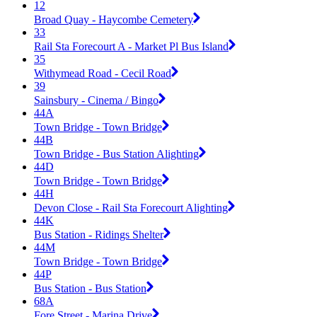
12
Broad Quay - Haycombe Cemetery
33
Rail Sta Forecourt A - Market Pl Bus Island
35
Withymead Road - Cecil Road
39
Sainsbury - Cinema / Bingo
44A
Town Bridge - Town Bridge
44B
Town Bridge - Bus Station Alighting
44D
Town Bridge - Town Bridge
44H
Devon Close - Rail Sta Forecourt Alighting
44K
Bus Station - Ridings Shelter
44M
Town Bridge - Town Bridge
44P
Bus Station - Bus Station
68A
Fore Street - Marina Drive