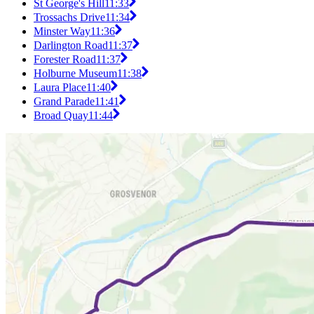
St George's Hill
11:33
Trossachs Drive
11:34
Minster Way
11:36
Darlington Road
11:37
Forester Road
11:37
Holburne Museum
11:38
Laura Place
11:40
Grand Parade
11:41
Broad Quay
11:44