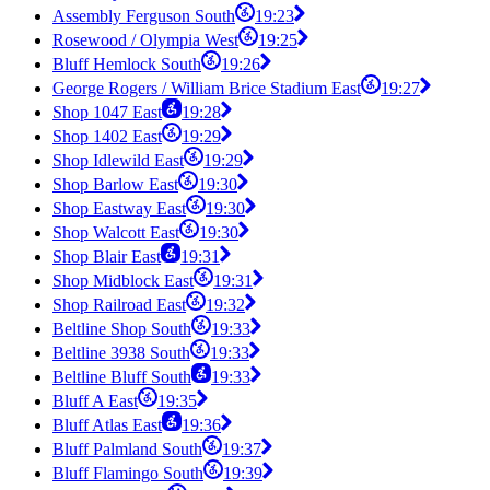
Assembly Ferguson South
19:23
Rosewood / Olympia West
19:25
Bluff Hemlock South
19:26
George Rogers / William Brice Stadium East
19:27
Shop 1047 East
19:28
Shop 1402 East
19:29
Shop Idlewild East
19:29
Shop Barlow East
19:30
Shop Eastway East
19:30
Shop Walcott East
19:30
Shop Blair East
19:31
Shop Midblock East
19:31
Shop Railroad East
19:32
Beltline Shop South
19:33
Beltline 3938 South
19:33
Beltline Bluff South
19:33
Bluff A East
19:35
Bluff Atlas East
19:36
Bluff Palmland South
19:37
Bluff Flamingo South
19:39