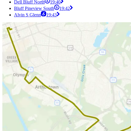
Dell Bluff North
19:40
Bluff Pineview South
19:42
Alvin S Glenn
19:43