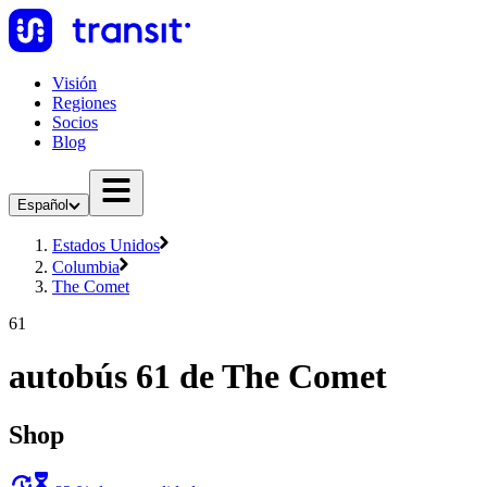
Visión
Regiones
Socios
Blog
Español
Estados Unidos
Columbia
The Comet
61
autobús 61 de The Comet
Shop