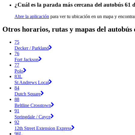
¿Cuál es la parada más cercana del autobús 61
Abre la aplicación
para ver tu ubicación en un mapa y encontrar
Otros horarios, rutas y mapas del autobú
75
Decker / Parkland
76
Fort Jackson
77
Polo
83L
St Andrews Local
84
Dutch Square
88
Beltline Crosstown
91
Springdale / Cayce
92
12th Street Extension Express
96L