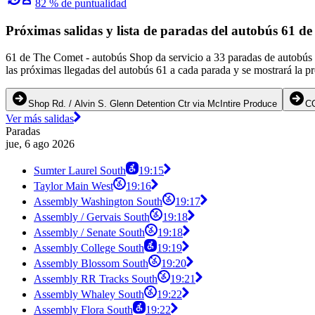
82 % de puntualidad
Próximas salidas y lista de paradas del autobús 61 d
61 de The Comet - autobús Shop da servicio a 33 paradas de autobús 
las próximas llegadas del autobús 61 a cada parada y se mostrará la p
Shop Rd. / Alvin S. Glenn Detention Ctr via McIntire Produce
CO
Ver más salidas
Paradas
jue, 6 ago 2026
Sumter Laurel South
19:15
Taylor Main West
19:16
Assembly Washington South
19:17
Assembly / Gervais South
19:18
Assembly / Senate South
19:18
Assembly College South
19:19
Assembly Blossom South
19:20
Assembly RR Tracks South
19:21
Assembly Whaley South
19:22
Assembly Flora South
19:22