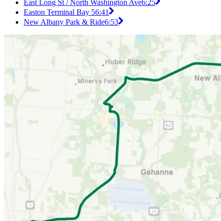
East Long St / North Washington Ave
6:25
Easton Terminal Bay 5
6:41
New Albany Park & Ride
6:53