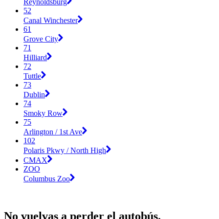
Reynoldsburg
52
Canal Winchester
61
Grove City
71
Hilliard
72
Tuttle
73
Dublin
74
Smoky Row
75
Arlington / 1st Ave
102
Polaris Pkwy / North High
CMAX
ZOO
Columbus Zoo
No vuelvas a perder el autobús.