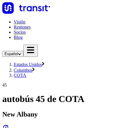
Visión
Regiones
Socios
Blog
Español
Estados Unidos
Columbus
COTA
45
autobús 45 de COTA
New Albany