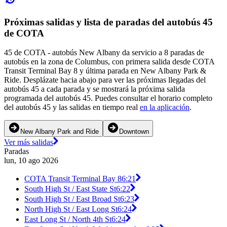
Próximas salidas y lista de paradas del autobús 45
de COTA
45 de COTA - autobús New Albany da servicio a 8 paradas de
autobús en la zona de Columbus, con primera salida desde COTA
Transit Terminal Bay 8 y última parada en New Albany Park &
Ride. Desplázate hacia abajo para ver las próximas llegadas del
autobús 45 a cada parada y se mostrará la próxima salida
programada del autobús 45. Puedes consultar el horario completo
del autobús 45 y las salidas en tiempo real
en la aplicación
.
New Albany Park and Ride
Downtown
Ver más salidas
Paradas
lun, 10 ago 2026
COTA Transit Terminal Bay 8
6:21
South High St / East State St
6:22
South High St / East Broad St
6:23
North High St / East Long St
6:24
East Long St / North 4th St
6:24