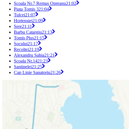
Scoala Nr.7 Remus Opreanu
21:02
Piata Tomis 3
21:04
Tulcei
21:07
Hortensiei
21:09
Sere
21:11
Barbu Catargiu
21:13
Tomis Plus
21:15
Socului
21:17
Recoltei
21:19
Alexandru Sahia
21:21
Scoala Nr.14
21:23
Santinelei
21:25
Cap Linie Sanatoriu
21:26