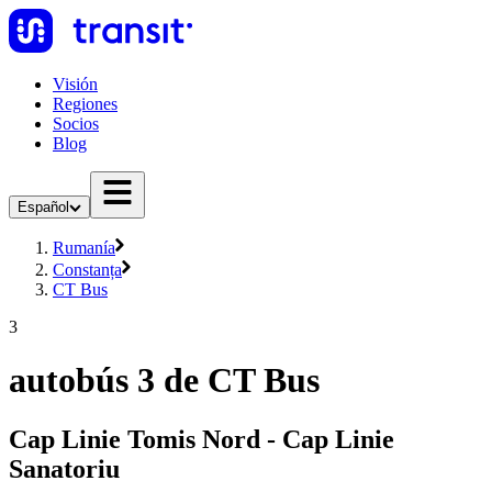
Visión
Regiones
Socios
Blog
Español
Rumanía
Constanța
CT Bus
3
autobús 3 de CT Bus
Cap Linie Tomis Nord - Cap Linie
Sanatoriu