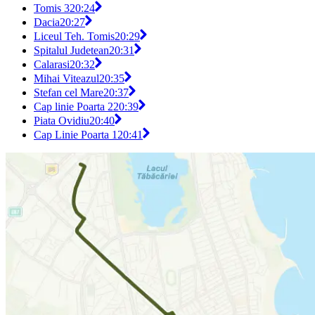
Tomis 3
20:24
Dacia
20:27
Liceul Teh. Tomis
20:29
Spitalul Judetean
20:31
Calarasi
20:32
Mihai Viteazul
20:35
Stefan cel Mare
20:37
Cap linie Poarta 2
20:39
Piata Ovidiu
20:40
Cap Linie Poarta 1
20:41