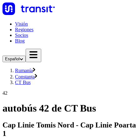
Visión
Regiones
Socios
Blog
Español
Rumanía
Constanța
CT Bus
42
autobús 42 de CT Bus
Cap Linie Tomis Nord - Cap Linie Poarta
1