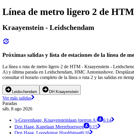
Línea de metro ligero 2 de HTM
Kraayenstein - Leidschendam
Próximas salidas y lista de estaciones de la línea de 
La línea o ruta de metro ligero 2 de HTM - Kraayenstein - Leidschend
A) y última parada en Leidschendam, HMC Antoniushove. Desplázate hac
consultar el horario completo de la línea o ruta 2 y las salidas en tiem
Leidschendam
DH Kraayenstein
Ver más salidas
Paradas
sáb, 8 ago 2026
's-Gravenhage, Kraayensteinlaan (perron A)
6:14
Den Haag, Kapelaan Meereboerweg
6:15
Den Haag, Loosduinse Hoofdstraat
6:16