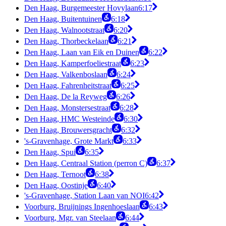
Den Haag, Burgemeester Hovylaan
6:17
Den Haag, Buitentuinen
6:18
Den Haag, Walnootstraat
6:20
Den Haag, Thorbeckelaan
6:21
Den Haag, Laan van Eik en Duinen
6:22
Den Haag, Kamperfoeliestraat
6:23
Den Haag, Valkenboslaan
6:24
Den Haag, Fahrenheitstraat
6:25
Den Haag, De la Reyweg
6:26
Den Haag, Monstersestraat
6:28
Den Haag, HMC Westeinde
6:30
Den Haag, Brouwersgracht
6:32
's-Gravenhage, Grote Markt
6:33
Den Haag, Spui
6:35
Den Haag, Centraal Station (perron C)
6:37
Den Haag, Ternoot
6:38
Den Haag, Oostinje
6:40
's-Gravenhage, Station Laan van NOI
6:42
Voorburg, Bruijnings Ingenhoeslaan
6:43
Voorburg, Mgr. van Steelaan
6:44