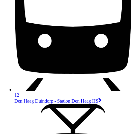
12
Den Haag Duindorp - Station Den Haag HS