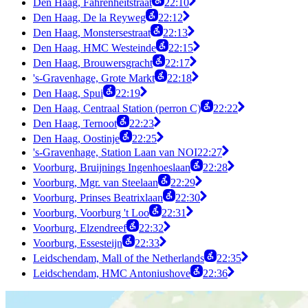
Den Haag, Fahrenheitstraat
22:10
Den Haag, De la Reyweg
22:12
Den Haag, Monstersestraat
22:13
Den Haag, HMC Westeinde
22:15
Den Haag, Brouwersgracht
22:17
's-Gravenhage, Grote Markt
22:18
Den Haag, Spui
22:19
Den Haag, Centraal Station (perron C)
22:22
Den Haag, Ternoot
22:23
Den Haag, Oostinje
22:25
's-Gravenhage, Station Laan van NOI
22:27
Voorburg, Bruijnings Ingenhoeslaan
22:28
Voorburg, Mgr. van Steelaan
22:29
Voorburg, Prinses Beatrixlaan
22:30
Voorburg, Voorburg 't Loo
22:31
Voorburg, Elzendreef
22:32
Voorburg, Essesteijn
22:33
Leidschendam, Mall of the Netherlands
22:35
Leidschendam, HMC Antoniushove
22:36