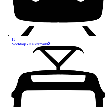
15
Nootdorp - Kalvermarkt