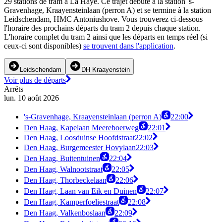
29 stations de tram à La Haye. Ce trajet débute à la station 's-
Gravenhage, Kraayensteinlaan (perron A) et se termine à la station
Leidschendam, HMC Antoniushove. Vous trouverez ci-dessous
l'horaire des prochains départs du tram 2 depuis chaque station.
L'horaire complet du tram 2 ainsi que les départs en temps réel (si
ceux-ci sont disponibles)
se trouvent dans l'application
.
Leidschendam
DH Kraayenstein
Voir plus de départs
Arrêts
lun. 10 août 2026
's-Gravenhage, Kraayensteinlaan (perron A)
22:00
Den Haag, Kapelaan Meereboerweg
22:01
Den Haag, Loosduinse Hoofdstraat
22:02
Den Haag, Burgemeester Hovylaan
22:03
Den Haag, Buitentuinen
22:04
Den Haag, Walnootstraat
22:05
Den Haag, Thorbeckelaan
22:06
Den Haag, Laan van Eik en Duinen
22:07
Den Haag, Kamperfoeliestraat
22:08
Den Haag, Valkenboslaan
22:09