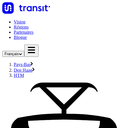
Vision
Régions
Partenaires
Blogue
Français
Pays-Bas
Den Haag
HTM