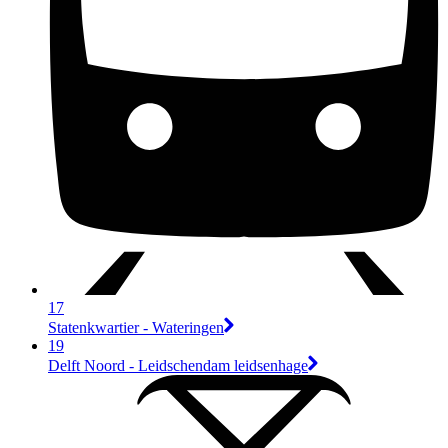
17
Statenkwartier - Wateringen
19
Delft Noord - Leidschendam leidsenhage