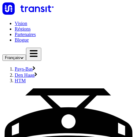
Vision
Régions
Partenaires
Blogue
Français
Pays-Bas
Den Haag
HTM