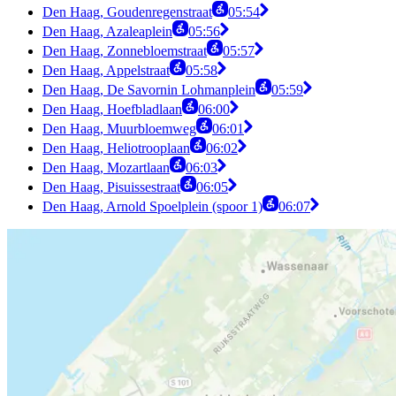
Den Haag, Goudenregenstraat
05:54
Den Haag, Azaleaplein
05:56
Den Haag, Zonnebloemstraat
05:57
Den Haag, Appelstraat
05:58
Den Haag, De Savornin Lohmanplein
05:59
Den Haag, Hoefbladlaan
06:00
Den Haag, Muurbloemweg
06:01
Den Haag, Heliotrooplaan
06:02
Den Haag, Mozartlaan
06:03
Den Haag, Pisuissestraat
06:05
Den Haag, Arnold Spoelplein (spoor 1)
06:07