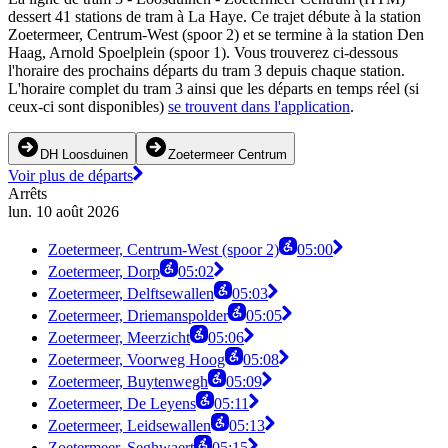
dessert 41 stations de tram à La Haye. Ce trajet débute à la station
Zoetermeer, Centrum-West (spoor 2) et se termine à la station Den
Haag, Arnold Spoelplein (spoor 1). Vous trouverez ci-dessous
l'horaire des prochains départs du tram 3 depuis chaque station.
L'horaire complet du tram 3 ainsi que les départs en temps réel (si
ceux-ci sont disponibles)
se trouvent dans l'application
.
DH Loosduinen
Zoetermeer Centrum
Voir plus de départs
Arrêts
lun. 10 août 2026
Zoetermeer, Centrum-West (spoor 2)
05:00
Zoetermeer, Dorp
05:02
Zoetermeer, Delftsewallen
05:03
Zoetermeer, Driemanspolder
05:05
Zoetermeer, Meerzicht
05:06
Zoetermeer, Voorweg Hoog
05:08
Zoetermeer, Buytenwegh
05:09
Zoetermeer, De Leyens
05:11
Zoetermeer, Leidsewallen
05:13
Zoetermeer, Seghwaert
05:15