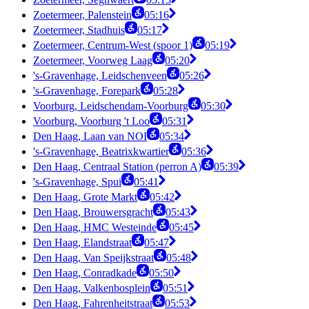
Zoetermeer, Palenstein
05:16
Zoetermeer, Stadhuis
05:17
Zoetermeer, Centrum-West (spoor 1)
05:19
Zoetermeer, Voorweg Laag
05:20
's-Gravenhage, Leidschenveen
05:26
's-Gravenhage, Forepark
05:28
Voorburg, Leidschendam-Voorburg
05:30
Voorburg, Voorburg 't Loo
05:31
Den Haag, Laan van NOI
05:34
's-Gravenhage, Beatrixkwartier
05:36
Den Haag, Centraal Station (perron A)
05:39
's-Gravenhage, Spui
05:41
Den Haag, Grote Markt
05:42
Den Haag, Brouwersgracht
05:43
Den Haag, HMC Westeinde
05:45
Den Haag, Elandstraat
05:47
Den Haag, Van Speijkstraat
05:48
Den Haag, Conradkade
05:50
Den Haag, Valkenbosplein
05:51
Den Haag, Fahrenheitstraat
05:53