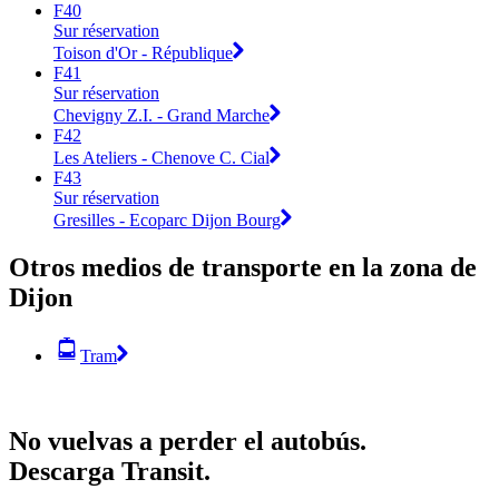
F40
Sur réservation
Toison d'Or - République
F41
Sur réservation
Chevigny Z.I. - Grand Marche
F42
Les Ateliers - Chenove C. Cial
F43
Sur réservation
Gresilles - Ecoparc Dijon Bourg
Otros medios de transporte en la zona de
Dijon
Tram
No vuelvas a perder el autobús.
Descarga Transit.