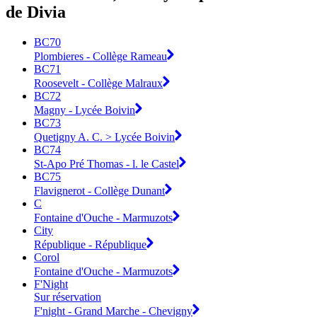
de Divia
BC70
Plombieres - Collège Rameau
BC71
Roosevelt - Collège Malraux
BC72
Magny - Lycée Boivin
BC73
Quetigny A. C. > Lycée Boivin
BC74
St-Apo Pré Thomas - l. le Castel
BC75
Flavignerot - Collège Dunant
C
Fontaine d'Ouche - Marmuzots
City
République - République
Corol
Fontaine d'Ouche - Marmuzots
F'Night
Sur réservation
F'night - Grand Marche - Chevigny