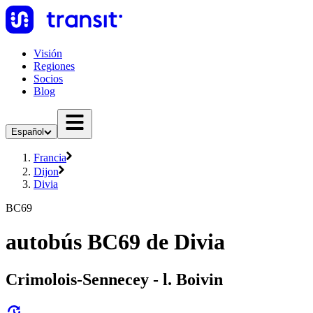
Visión
Regiones
Socios
Blog
Español
Francia
Dijon
Divia
BC69
autobús BC69 de Divia
Crimolois-Sennecey - l. Boivin