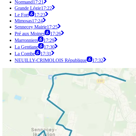
Normand
17:21
Grande Légie
17:22
Le Fort
17:23
Mimosas
17:24
Sennecey Mairie
17:25
Pré aux Moines
17:26
Marronniers
17:29
La Gentiane
17:30
La Combe
17:31
NEUILLY-CRIMOLOIS République
17:32