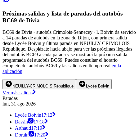
Próximas salidas y lista de paradas del autobús
BC69 de Divia
BC69 de Divia - autobús Crimolois-Sennecey - l. Boivin da servicio
a 14 paradas de autobús en la zona de Dijon, con primera salida
desde Lycée Boivin y última parada en NEUILLY-CRIMOLOIS
République. Desplázate hacia abajo para ver las próximas llegadas
del autobús BC69 a cada parada y se mostrará la próxima salida
programada del autobús BC69. Puedes consultar el horario
completo del autobús BC69 y las salidas en tiempo real
en la
aplicación
.
NEUILLY-CRIMOLOIS République
Lycée Boivin
Ver más salidas
Paradas
lun, 31 ago 2026
Lycée Boivin
17:12
Bassin
17:18
Arthaud
17:19
Dorain
17:20