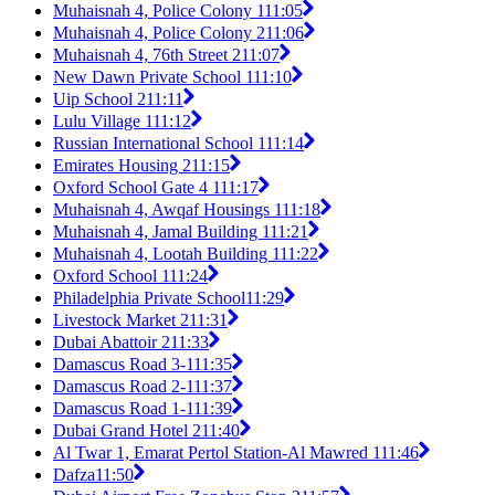
Muhaisnah 4, Police Colony 1
11:05
Muhaisnah 4, Police Colony 2
11:06
Muhaisnah 4, 76th Street 2
11:07
New Dawn Private School 1
11:10
Uip School 2
11:11
Lulu Village 1
11:12
Russian International School 1
11:14
Emirates Housing 2
11:15
Oxford School Gate 4 1
11:17
Muhaisnah 4, Awqaf Housings 1
11:18
Muhaisnah 4, Jamal Building 1
11:21
Muhaisnah 4, Lootah Building 1
11:22
Oxford School 1
11:24
Philadelphia Private School
11:29
Livestock Market 2
11:31
Dubai Abattoir 2
11:33
Damascus Road 3-1
11:35
Damascus Road 2-1
11:37
Damascus Road 1-1
11:39
Dubai Grand Hotel 2
11:40
Al Twar 1, Emarat Pertol Station-Al Mawred 1
11:46
Dafza
11:50