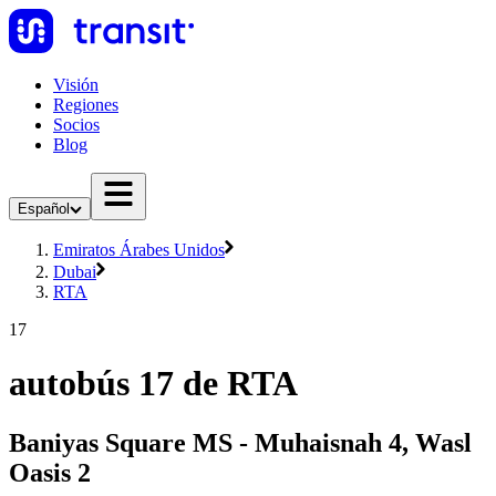
Visión
Regiones
Socios
Blog
Español
Emiratos Árabes Unidos
Dubai
RTA
17
autobús 17 de RTA
Baniyas Square MS - Muhaisnah 4, Wasl
Oasis 2