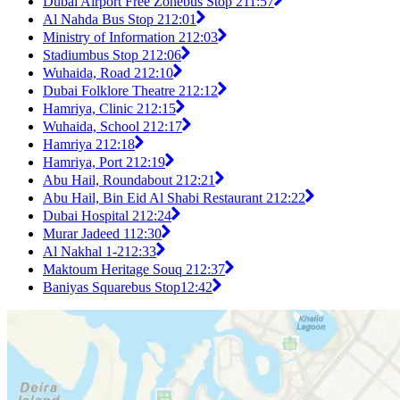
Dubai Airport Free Zonebus Stop 2
11:57
Al Nahda Bus Stop 2
12:01
Ministry of Information 2
12:03
Stadiumbus Stop 2
12:06
Wuhaida, Road 2
12:10
Dubai Folklore Theatre 2
12:12
Hamriya, Clinic 2
12:15
Wuhaida, School 2
12:17
Hamriya 2
12:18
Hamriya, Port 2
12:19
Abu Hail, Roundabout 2
12:21
Abu Hail, Bin Eid Al Shabi Restaurant 2
12:22
Dubai Hospital 2
12:24
Murar Jadeed 1
12:30
Al Nakhal 1-2
12:33
Maktoum Heritage Souq 2
12:37
Baniyas Squarebus Stop
12:42