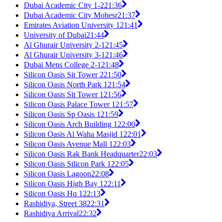
Dubai Academic City 1-2
21:36
Dubai Academic City Mohesr
21:37
Emirates Aviation University 1
21:41
University of Dubai
21:44
Al Ghurair University 2-1
21:45
Al Ghurair University 3-1
21:46
Dubai Mens College 2-1
21:48
Silicon Oasis Sit Tower 2
21:50
Silicon Oasis North Park 1
21:54
Silicon Oasis Sit Tower 1
21:56
Silicon Oasis Palace Tower 1
21:57
Silicon Oasis Sp Oasis 1
21:59
Silicon Oasis Arch Building 1
22:00
Silicon Oasis Al Waha Masjid 1
22:01
Silicon Oasis Avenue Mall 1
22:03
Silicon Oasis Rak Bank Headquarter
22:03
Silicon Oasis Silicon Park 1
22:05
Silicon Oasis Lagoon
22:08
Silicon Oasis High Bay 1
22:11
Silicon Oasis Hq 1
22:13
Rashidiya, Street 38
22:31
Rashidiya Arrival
22:32