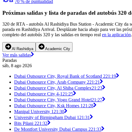
70 % de puntualidad
Próximas salidas y lista de paradas del autobús 320 
320 de RTA - autobús Al Rashidiya Bus Station - Academic City da se
parada en Rashidiya Arrival. Desplázate hacia abajo para ver las próx
completo del autobús 320 y las salidas en tiempo real
en la aplicación
.
Al Rashidiya
Academic City
Ver más salidas
Paradas
sáb, 8 ago 2026
Dubai Outsource City, Royal Bank of Scotland 2
21:19
Dubai Outsource City, Arab Company 2
21:21
Dubai Outsource City, Al Shiba Complex
21:23
Dubai Outsource City 4-1
21:25
Dubai Outsource City, Vogo Grand Hotel
21:27
Dubai Outsource City, Ksk Homes 1
21:28
Manipal University 1
21:30
University of Birmingham Dubai 1
21:31
Bits Pilani 2
21:32
De Montfort University Dubai Campus 2
21:33