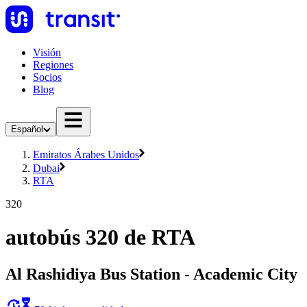
Visión
Regiones
Socios
Blog
Español
Emiratos Árabes Unidos
Dubai
RTA
320
autobús 320 de RTA
Al Rashidiya Bus Station - Academic City