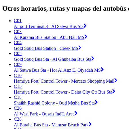
Otros horarios, rutas y mapas del autobús
C01
Airport Terminal 3 - Al Satwa Bus Sta
C03
Al Karama Bus Station - Abu Hail MS
C04
Gold Souq Bus Station - Creek MS
C05
Gold Souq Bus Sta - Al Ghubaiba Bus Sta
C09
Al Satwa Bus Sta - Hor Al Anz E, Qiyadah MS
C10
Hamriya Port, Control Tower - Mercato Shopping Mall
C15
Hamriya Port, Control Tower - Deira City Ctr Bus Sta
C18
Shaikh Rashid Colony - Oud Metha Bus Sta
C26
Al Wasl Park - Qusais Ind'L Area
C28
Al Baraha Bus Sta - Mamzar Beach Park