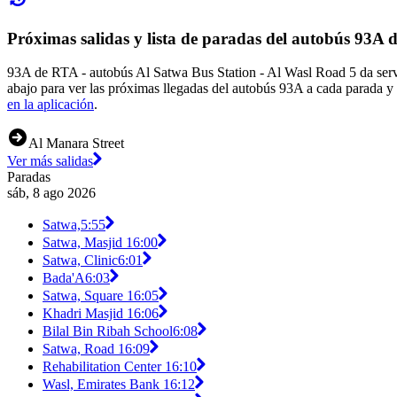
Próximas salidas y lista de paradas del autobús 93A
93A de RTA - autobús Al Satwa Bus Station - Al Wasl Road 5 da servi
abajo para ver las próximas llegadas del autobús 93A a cada parada y
en la aplicación
.
Al Manara Street
Ver más salidas
Paradas
sáb, 8 ago 2026
Satwa,
5:55
Satwa, Masjid 1
6:00
Satwa, Clinic
6:01
Bada'A
6:03
Satwa, Square 1
6:05
Khadri Masjid 1
6:06
Bilal Bin Ribah School
6:08
Satwa, Road 1
6:09
Rehabilitation Center 1
6:10
Wasl, Emirates Bank 1
6:12