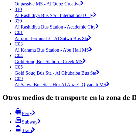
Onpassive MS - Al Quoz Creative
310
Al Rashidiya Bus Sta - International City
320
Al Rashidiya Bus Station - Academic City
C01
Airport Terminal 3 - Al Satwa Bus Sta
C03
Al Karama Bus Station - Abu Hail MS
C04
Gold Souq Bus Station - Creek MS
C05
Gold Souq Bus Sta - Al Ghubaiba Bus Sta
C09
Al Satwa Bus Sta - Hor Al Anz E, Qiyadah MS
Otros medios de transporte en la zona de 
Ferry
Subway
Tram