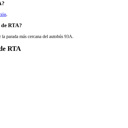
A?
ción
.
A de RTA?
r la parada más cercana del autobús 93A.
 de RTA