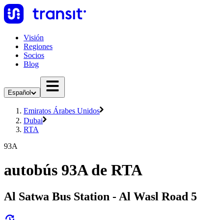
Visión
Regiones
Socios
Blog
Español
Emiratos Árabes Unidos
Dubai
RTA
93A
autobús 93A de RTA
Al Satwa Bus Station - Al Wasl Road 5