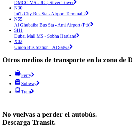
DMCC MS - JLT, Silver Tower
N30
Int'L City Bus Sta - Airport Terminal 2
N55
Al Ghubaiba Bus Sta - Ami Airport (Ptb)
SH1
Dubai Mall MS - Sobha Hartland
X02
Union Bus Station - Al Satwa
Otros medios de transporte en la zona de 
Ferry
Subway
Tram
No vuelvas a perder el autobús.
Descarga Transit.