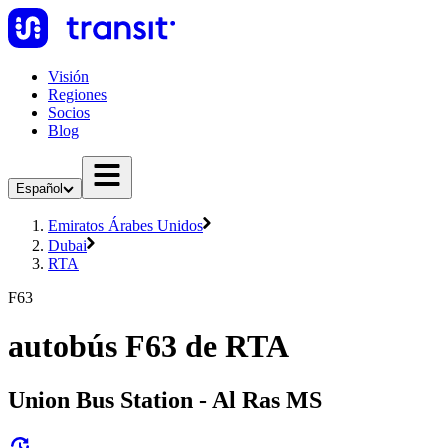
Visión
Regiones
Socios
Blog
Español
Emiratos Árabes Unidos
Dubai
RTA
F63
autobús F63 de RTA
Union Bus Station - Al Ras MS