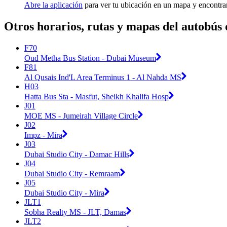
Abre la aplicación
para ver tu ubicación en un mapa y encontra
Otros horarios, rutas y mapas del autobús
F70
Oud Metha Bus Station - Dubai Museum
F81
Al Qusais Ind'L Area Terminus 1 - Al Nahda MS
H03
Hatta Bus Sta - Masfut, Sheikh Khalifa Hosp
J01
MOE MS - Jumeirah Village Circle
J02
Impz - Mira
J03
Dubai Studio City - Damac Hills
J04
Dubai Studio City - Remraam
J05
Dubai Studio City - Mira
JLT1
Sobha Realty MS - JLT, Damas
JLT2