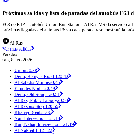
Próximas salidas y lista de paradas del autobús F63
F63 de RTA - autobús Union Bus Station - Al Ras MS da servicio a 15
próximas llegadas del autobús F63 a cada parada y se mostrará la pró
Al Ras
Ver más salidas
Paradas
sáb, 8 ago 2026
Union
20:38
Deira, Beniyas Road 1
20:42
Al Sabkha Marine
20:45
Emirates Nbd-1
20:49
Deira, Old Souq 1
20:51
Al Ras, Public Library
20:53
Al Rasbus Stop 1
20:55
Khaleej Road
21:06
Naif Intersection 1
21:14
Burj Nahar, Intersection 1
21:19
Al Nakhal 1-1
21:22