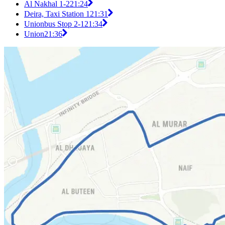
Al Nakhal 1-2
21:24
Deira, Taxi Station 1
21:31
Unionbus Stop 2-1
21:34
Union
21:36