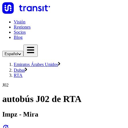
Visión
Regiones
Socios
Blog
Español
Emiratos Árabes Unidos
Dubai
RTA
J02
autobús J02 de RTA
Impz - Mira