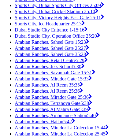
Sports City, Dubai Sports City Offices 2
5:09
Sports City, Dubai Cricket Stadium 2
5:10
Sports City, Victory Heights East Gate 2
5:11
Sports City, Icc Headquarter 2
5:13
Dubai Studio City Entrance 1-1
5:16
Dubai Studio City, Operation Office 2
5:20
Arabian Ranches, Saheel Gate 1
5:23
Arabian Ranches, Saheel Gate 2
5:27
Arabian Ranches, Saheel Gate 3
5:28
Arabian Ranches, Retail Centre
5:29
Arabian Ranches, Jess School
5:30
Arabian Ranches, Savannah Gate 1
5:31
Arabian Ranches, Mirador Gate 1
5:33
Arabian Ranches, Al Reem 3
5:35
Arabian Ranches, Al Reem 2
5:36
Arabian Ranches, Mirador Gate 2
5:36
Arabian Ranches, Terranova Gate
5:38
Arabian Ranches, Al Mahra Gate
5:39
Arabian Ranches, Ambulance Station
5:40
Arabian Ranches, Hattan
5:42
Arabian Ranches, Mirador La Coleccion 1
5:44
Arabian Ranches, Mirador La Coleccion 2
5:45