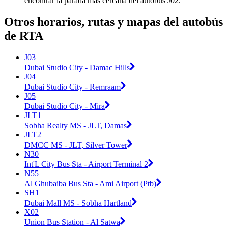
encontrar la parada más cercana del autobús J02.
Otros horarios, rutas y mapas del autobús
de RTA
J03
Dubai Studio City - Damac Hills
J04
Dubai Studio City - Remraam
J05
Dubai Studio City - Mira
JLT1
Sobha Realty MS - JLT, Damas
JLT2
DMCC MS - JLT, Silver Tower
N30
Int'L City Bus Sta - Airport Terminal 2
N55
Al Ghubaiba Bus Sta - Ami Airport (Ptb)
SH1
Dubai Mall MS - Sobha Hartland
X02
Union Bus Station - Al Satwa