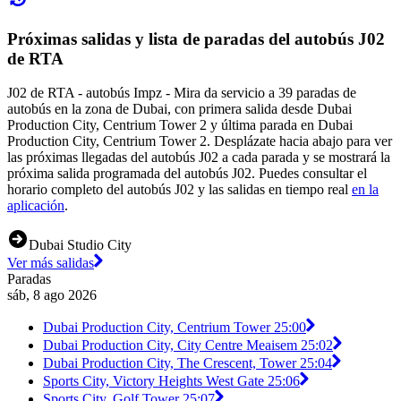
Próximas salidas y lista de paradas del autobús J02
de RTA
J02 de RTA - autobús Impz - Mira da servicio a 39 paradas de
autobús en la zona de Dubai, con primera salida desde Dubai
Production City, Centrium Tower 2 y última parada en Dubai
Production City, Centrium Tower 2. Desplázate hacia abajo para ver
las próximas llegadas del autobús J02 a cada parada y se mostrará la
próxima salida programada del autobús J02. Puedes consultar el
horario completo del autobús J02 y las salidas en tiempo real
en la
aplicación
.
Dubai Studio City
Ver más salidas
Paradas
sáb, 8 ago 2026
Dubai Production City, Centrium Tower 2
5:00
Dubai Production City, City Centre Meaisem 2
5:02
Dubai Production City, The Crescent, Tower 2
5:04
Sports City, Victory Heights West Gate 2
5:06
Sports City, Golf Tower 2
5:07