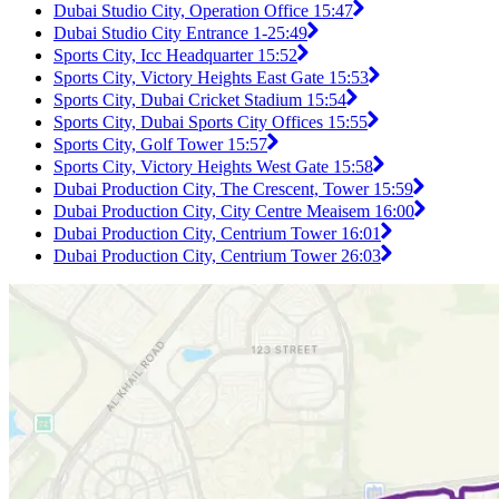
Dubai Studio City, Operation Office 1
5:47
Dubai Studio City Entrance 1-2
5:49
Sports City, Icc Headquarter 1
5:52
Sports City, Victory Heights East Gate 1
5:53
Sports City, Dubai Cricket Stadium 1
5:54
Sports City, Dubai Sports City Offices 1
5:55
Sports City, Golf Tower 1
5:57
Sports City, Victory Heights West Gate 1
5:58
Dubai Production City, The Crescent, Tower 1
5:59
Dubai Production City, City Centre Meaisem 1
6:00
Dubai Production City, Centrium Tower 1
6:01
Dubai Production City, Centrium Tower 2
6:03