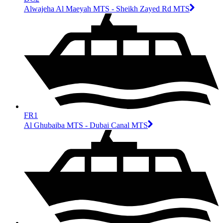
Alwajeha Al Maeyah MTS - Sheikh Zayed Rd MTS
FR1
Al Ghubaiba MTS - Dubai Canal MTS