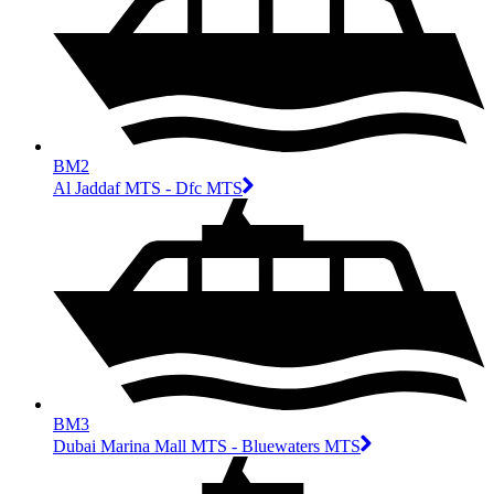
BM2
Al Jaddaf MTS - Dfc MTS
BM3
Dubai Marina Mall MTS - Bluewaters MTS