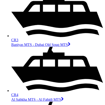
CR3
Baniyas MTS - Dubai Old Souq MTS
CR4
Al Sabkha MTS - Al Fahidi MTS