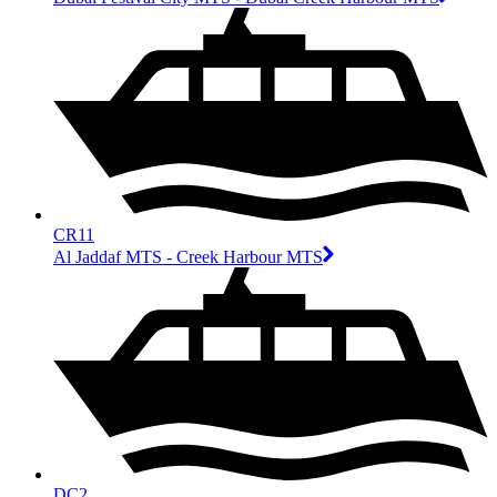
CR11
Al Jaddaf MTS - Creek Harbour MTS
DC2