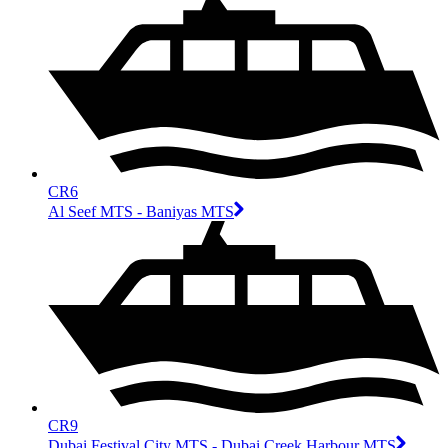
CR6
Al Seef MTS - Baniyas MTS
CR9
Dubai Festival City MTS - Dubai Creek Harbour MTS