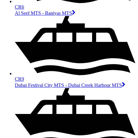
CR6
Al Seef MTS - Baniyas MTS
CR9
Dubai Festival City MTS - Dubai Creek Harbour MTS