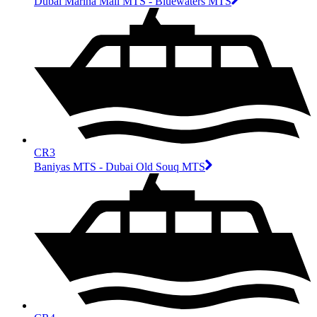
Dubai Marina Mall MTS - Bluewaters MTS
CR3
Baniyas MTS - Dubai Old Souq MTS