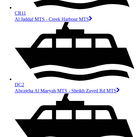
CR11
Al Jaddaf MTS - Creek Harbour MTS
DC2
Alwajeha Al Maeyah MTS - Sheikh Zayed Rd MTS