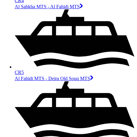
CR4
Al Sabkha MTS - Al Fahidi MTS
CR5
Al Fahidi MTS - Deira Old Souq MTS