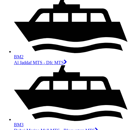
BM2
Al Jaddaf MTS - Dfc MTS
BM3