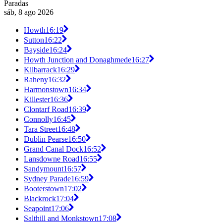
Paradas
sáb, 8 ago 2026
Howth
16:19
Sutton
16:22
Bayside
16:24
Howth Junction and Donaghmede
16:27
Kilbarrack
16:29
Raheny
16:32
Harmonstown
16:34
Killester
16:36
Clontarf Road
16:39
Connolly
16:45
Tara Street
16:48
Dublin Pearse
16:50
Grand Canal Dock
16:52
Lansdowne Road
16:55
Sandymount
16:57
Sydney Parade
16:59
Booterstown
17:02
Blackrock
17:04
Seapoint
17:06
Salthill and Monkstown
17:08