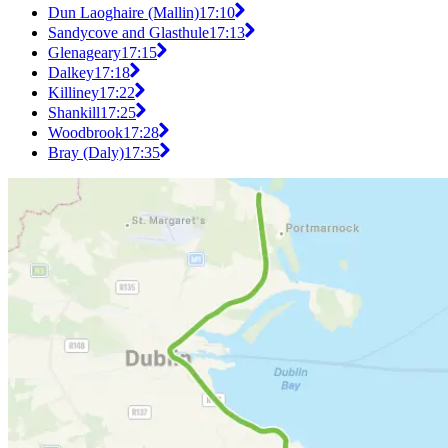
Dun Laoghaire (Mallin)
17:10
Sandycove and Glasthule
17:13
Glenageary
17:15
Dalkey
17:18
Killiney
17:22
Shankill
17:25
Woodbrook
17:28
Bray (Daly)
17:35