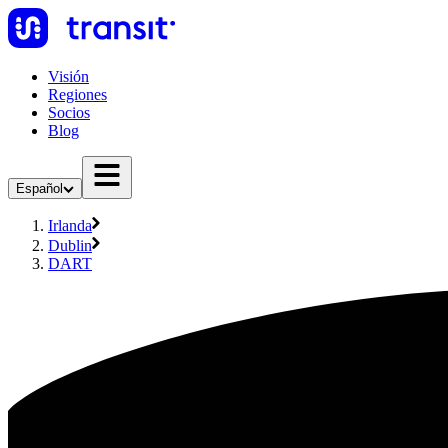
Visión
Regiones
Socios
Blog
Español
Irlanda
Dublin
DART