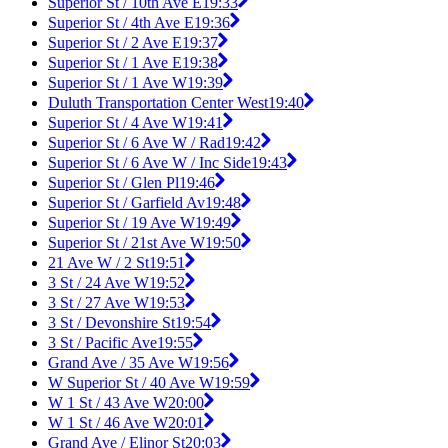
Superior St / 10th Ave E
19:33
Superior St / 4th Ave E
19:36
Superior St / 2 Ave E
19:37
Superior St / 1 Ave E
19:38
Superior St / 1 Ave W
19:39
Duluth Transportation Center West
19:40
Superior St / 4 Ave W
19:41
Superior St / 6 Ave W / Rad
19:42
Superior St / 6 Ave W / Inc Side
19:43
Superior St / Glen Pl
19:46
Superior St / Garfield Av
19:48
Superior St / 19 Ave W
19:49
Superior St / 21st Ave W
19:50
21 Ave W / 2 St
19:51
3 St / 24 Ave W
19:52
3 St / 27 Ave W
19:53
3 St / Devonshire St
19:54
3 St / Pacific Ave
19:55
Grand Ave / 35 Ave W
19:56
W Superior St / 40 Ave W
19:59
W 1 St / 43 Ave W
20:00
W 1 St / 46 Ave W
20:01
Grand Ave / Elinor St
20:03