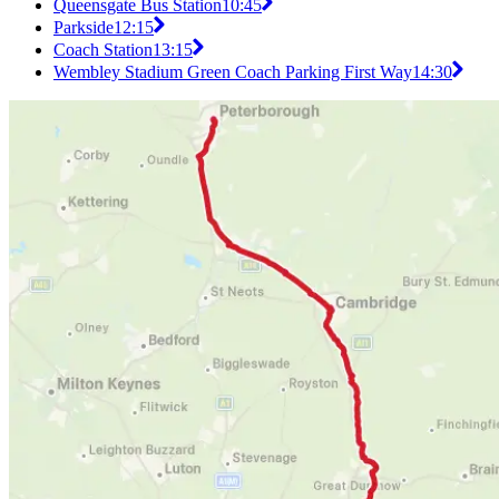
Queensgate Bus Station
10:45
Parkside
12:15
Coach Station
13:15
Wembley Stadium Green Coach Parking First Way
14:30