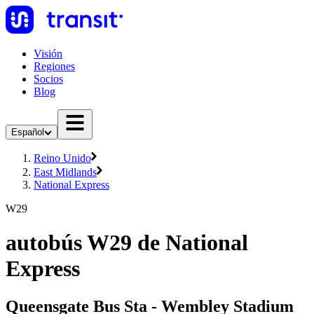
Visión
Regiones
Socios
Blog
Español
Reino Unido
East Midlands
National Express
W29
autobús W29 de National
Express
Queensgate Bus Sta - Wembley Stadium