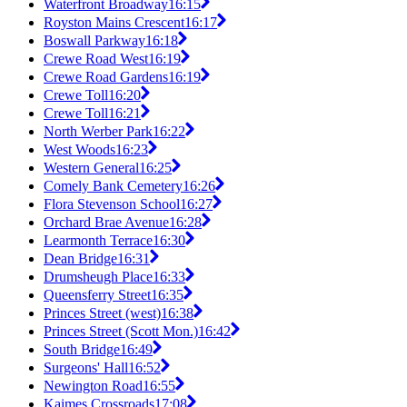
Waterfront Broadway
16:15
Royston Mains Crescent
16:17
Boswall Parkway
16:18
Crewe Road West
16:19
Crewe Road Gardens
16:19
Crewe Toll
16:20
Crewe Toll
16:21
North Werber Park
16:22
West Woods
16:23
Western General
16:25
Comely Bank Cemetery
16:26
Flora Stevenson School
16:27
Orchard Brae Avenue
16:28
Learmonth Terrace
16:30
Dean Bridge
16:31
Drumsheugh Place
16:33
Queensferry Street
16:35
Princes Street (west)
16:38
Princes Street (Scott Mon.)
16:42
South Bridge
16:49
Surgeons' Hall
16:52
Newington Road
16:55
Kaimes Crossroads
17:08