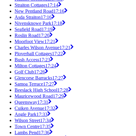
Straiton Cottages
17:14
New Pentland Road
17:16
Asda Straiton
17:16
Nivensknowe Park
17:18
Seafield Road
17:19
Roslin Road
17:20
Moorfoot View
17:21
Charles Wilson Avenue
17:21
Ploverhall Cottages
17:22
Bush Access
17:23
Milton Cottages
17:24
Golf Club
17:26
Glencorse Barracks
17:27
Samoa Terrace
17:27
Beeslack High School
17:28
Mauricewood Road
17:29
Queensway
17:31
Cuiken Avenue
17:32
Angle Park
17:33
Wilson Street
17:34
Town Centre
17:35
Lambs Pend
17:36