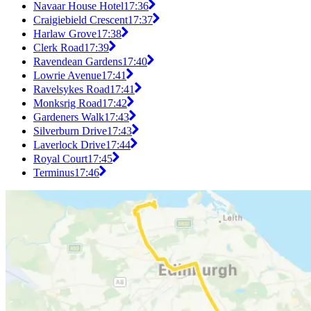
Navaar House Hotel
17:36
Craigiebield Crescent
17:37
Harlaw Grove
17:38
Clerk Road
17:39
Ravendean Gardens
17:40
Lowrie Avenue
17:41
Ravelsykes Road
17:41
Monksrig Road
17:42
Gardeners Walk
17:43
Silverburn Drive
17:43
Laverlock Drive
17:44
Royal Court
17:45
Terminus
17:46