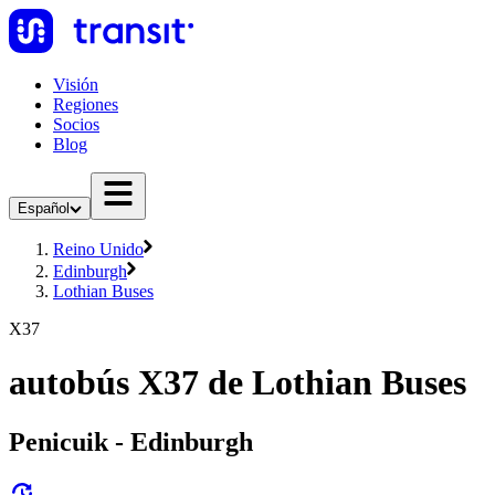
Visión
Regiones
Socios
Blog
Español
Reino Unido
Edinburgh
Lothian Buses
X37
autobús X37 de Lothian Buses
Penicuik - Edinburgh