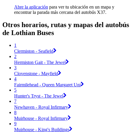
Abre la aplicación
para ver tu ubicación en un mapa y
encontrar la parada más cercana del autobús X37.
Otros horarios, rutas y mapas del autobús
de Lothian Buses
1
Clermiston - Seafield
2
Hermiston Gait - The Jewel
3
Clovenstone - Mayfield
4
Fairmilehead - Queen Margaret Uni
5
Hunter's Tryst - The Jewel
7
Newhaven - Royal Infirmary
8
Muirhouse - Royal Infirmary
9
Muirhouse - King's Buildings