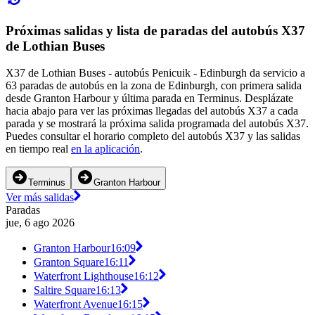
Próximas salidas y lista de paradas del autobús X37
de Lothian Buses
X37 de Lothian Buses - autobús Penicuik - Edinburgh da servicio a
63 paradas de autobús en la zona de Edinburgh, con primera salida
desde Granton Harbour y última parada en Terminus. Desplázate
hacia abajo para ver las próximas llegadas del autobús X37 a cada
parada y se mostrará la próxima salida programada del autobús X37.
Puedes consultar el horario completo del autobús X37 y las salidas
en tiempo real
en la aplicación
.
Terminus
Granton Harbour
Ver más salidas
Paradas
jue, 6 ago 2026
Granton Harbour
16:09
Granton Square
16:11
Waterfront Lighthouse
16:12
Saltire Square
16:13
Waterfront Avenue
16:15