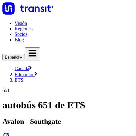
Visión
Regiones
Socios
Blog
Español
Canadá
Edmonton
ETS
651
autobús 651 de ETS
Avalon - Southgate