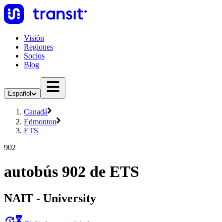
Visión
Regiones
Socios
Blog
Español
Canadá
Edmonton
ETS
902
autobús 902 de ETS
NAIT - University