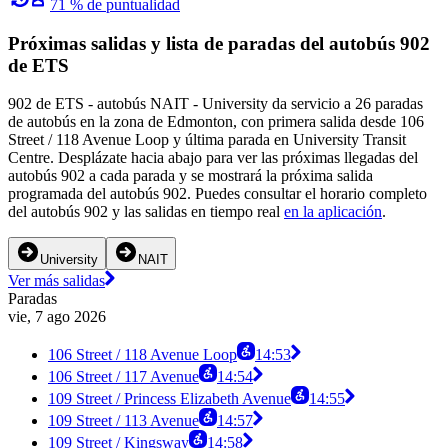
71 % de puntualidad
Próximas salidas y lista de paradas del autobús 902
de ETS
902 de ETS - autobús NAIT - University da servicio a 26 paradas
de autobús en la zona de Edmonton, con primera salida desde 106
Street / 118 Avenue Loop y última parada en University Transit
Centre. Desplázate hacia abajo para ver las próximas llegadas del
autobús 902 a cada parada y se mostrará la próxima salida
programada del autobús 902. Puedes consultar el horario completo
del autobús 902 y las salidas en tiempo real
en la aplicación
.
University
NAIT
Ver más salidas
Paradas
vie, 7 ago 2026
106 Street / 118 Avenue Loop
14:53
106 Street / 117 Avenue
14:54
109 Street / Princess Elizabeth Avenue
14:55
109 Street / 113 Avenue
14:57
109 Street / Kingsway
14:58