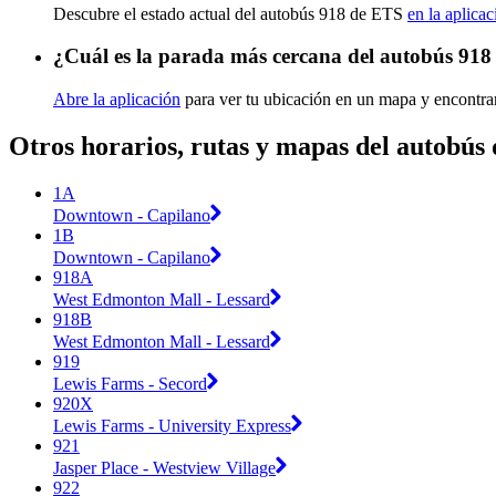
Descubre el estado actual del autobús 918 de ETS
en la aplicac
¿Cuál es la parada más cercana del autobús 91
Abre la aplicación
para ver tu ubicación en un mapa y encontra
Otros horarios, rutas y mapas del autobús
1A
Downtown - Capilano
1B
Downtown - Capilano
918A
West Edmonton Mall - Lessard
918B
West Edmonton Mall - Lessard
919
Lewis Farms - Secord
920X
Lewis Farms - University Express
921
Jasper Place - Westview Village
922