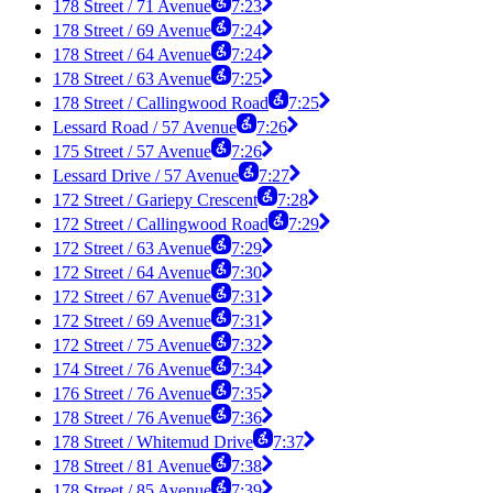
178 Street / 71 Avenue
7:23
178 Street / 69 Avenue
7:24
178 Street / 64 Avenue
7:24
178 Street / 63 Avenue
7:25
178 Street / Callingwood Road
7:25
Lessard Road / 57 Avenue
7:26
175 Street / 57 Avenue
7:26
Lessard Drive / 57 Avenue
7:27
172 Street / Gariepy Crescent
7:28
172 Street / Callingwood Road
7:29
172 Street / 63 Avenue
7:29
172 Street / 64 Avenue
7:30
172 Street / 67 Avenue
7:31
172 Street / 69 Avenue
7:31
172 Street / 75 Avenue
7:32
174 Street / 76 Avenue
7:34
176 Street / 76 Avenue
7:35
178 Street / 76 Avenue
7:36
178 Street / Whitemud Drive
7:37
178 Street / 81 Avenue
7:38
178 Street / 85 Avenue
7:39