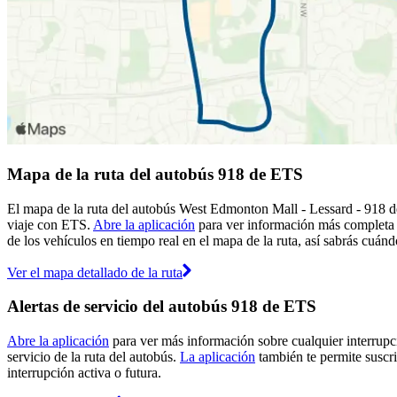
Mapa de la ruta del autobús 918 de ETS
El mapa de la ruta del autobús West Edmonton Mall - Lessard - 918 de
viaje con ETS.
Abre la aplicación
para ver información más completa e
de los vehículos en tiempo real en el mapa de la ruta, así sabrás cuánd
Ver el mapa detallado de la ruta
Alertas de servicio del autobús 918 de ETS
Abre la aplicación
para ver más información sobre cualquier interrupci
servicio de la ruta del autobús.
La aplicación
también te permite suscri
interrupción activa o futura.