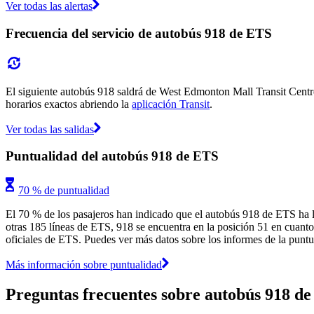
Ver todas las alertas
Frecuencia del servicio de autobús 918 de ETS
El siguiente autobús 918 saldrá de West Edmonton Mall Transit Centre 
horarios exactos abriendo la
aplicación Transit
.
Ver todas las salidas
Puntualidad del autobús 918 de ETS
70 % de puntualidad
El 70 % de los pasajeros han indicado que el autobús 918 de ETS ha l
otras 185 líneas de ETS, 918 se encuentra en la posición 51 en cuanto 
oficiales de ETS. Puedes ver más datos sobre los informes de la puntua
Más información sobre puntualidad
Preguntas frecuentes sobre autobús 918 d