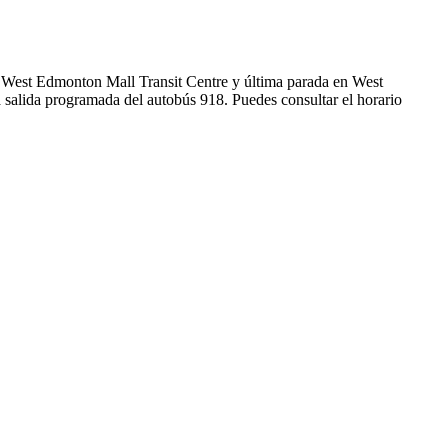
 West Edmonton Mall Transit Centre y última parada en West
 salida programada del autobús 918. Puedes consultar el horario