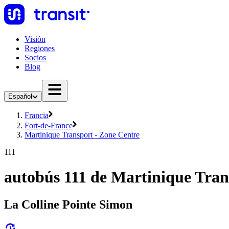
Visión
Regiones
Socios
Blog
Español
Francia
Fort-de-France
Martinique Transport - Zone Centre
111
autobús 111 de Martinique Tran
La Colline Pointe Simon