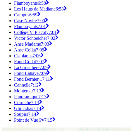
Flamboyants
6:58
Les Hauts de Madiana
6:58
Campus
6:59
Case Navire
7:00
Flamboyants
7:01
Collège V. Placoly
7:01
Victor Schoelcher
7:02
Anse Madame
7:03
Anse Collat
7:05
Claplaous
7:06
Fond Collat
7:07
La Grosilliere
7:09
Fond Lahaye
7:09
Fond Bernier 1
7:11
Cannelle
7:12
Montemar
7:13
Panoramique
7:13
Corniche
7:13
Gliricidias
7:14
Soupirs
7:14
Point de Vue Pv
7:15