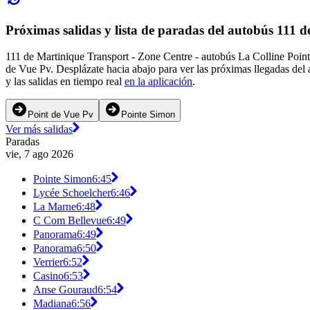
Próximas salidas y lista de paradas del autobús 111 
111 de Martinique Transport - Zone Centre - autobús La Colline Point
de Vue Pv. Desplázate hacia abajo para ver las próximas llegadas del
y las salidas en tiempo real
en la aplicación
.
Point de Vue Pv
Pointe Simon
Ver más salidas
Paradas
vie, 7 ago 2026
Pointe Simon
6:45
Lycée Schoelcher
6:46
La Marne
6:48
C Com Bellevue
6:49
Panorama
6:49
Panorama
6:50
Verrier
6:52
Casino
6:53
Anse Gouraud
6:54
Madiana
6:56