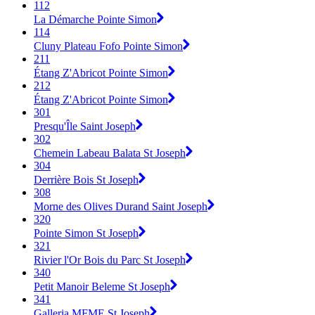
112
La Démarche Pointe Simon
114
Cluny Plateau Fofo Pointe Simon
211
Étang Z'Abricot Pointe Simon
212
Étang Z'Abricot Pointe Simon
301
Presqu'Île Saint Joseph
302
Chemein Labeau Balata St Joseph
304
Derrière Bois St Joseph
308
Morne des Olives Durand Saint Joseph
320
Pointe Simon St Joseph
321
Rivier l'Or Bois du Parc St Joseph
340
Petit Manoir Beleme St Joseph
341
Galleria MFME St Joseph