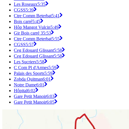
Les Roseaux
5:35
CGSS
5:39
Ctre Comm Beterbat
5:41
Bois carré
5:45
Hôp Mangot Vulcin
5:49
Gir Bois carré 3
5:53
Ctre Comm Beterbat
5:55
CGSS
5:57
Ceg Edouard Glissant
5:58
Ceg Edouard Glissant
5:58
Les Sucriers
5:58
C Com Pl d'Armes
5:59
Palais des Sports
5:59
Zobda Quitman
6:01
Notre Dame
6:01
Hôpital
6:02
Gare Petit Manoir
6:03
Gare Petit Manoir
6:05