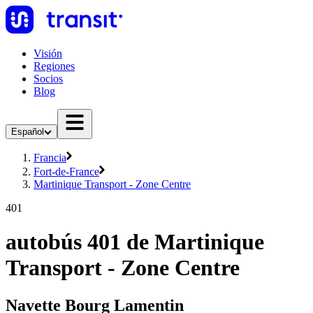
Visión
Regiones
Socios
Blog
Español
Francia
Fort-de-France
Martinique Transport - Zone Centre
401
autobús 401 de Martinique
Transport - Zone Centre
Navette Bourg Lamentin