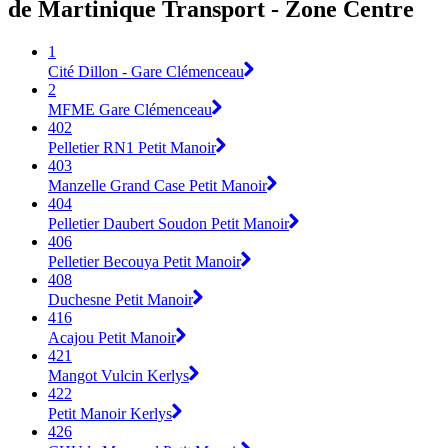
de Martinique Transport - Zone Centre
1
Cité Dillon - Gare Clémenceau
2
MFME Gare Clémenceau
402
Pelletier RN1 Petit Manoir
403
Manzelle Grand Case Petit Manoir
404
Pelletier Daubert Soudon Petit Manoir
406
Pelletier Becouya Petit Manoir
408
Duchesne Petit Manoir
416
Acajou Petit Manoir
421
Mangot Vulcin Kerlys
422
Petit Manoir Kerlys
426