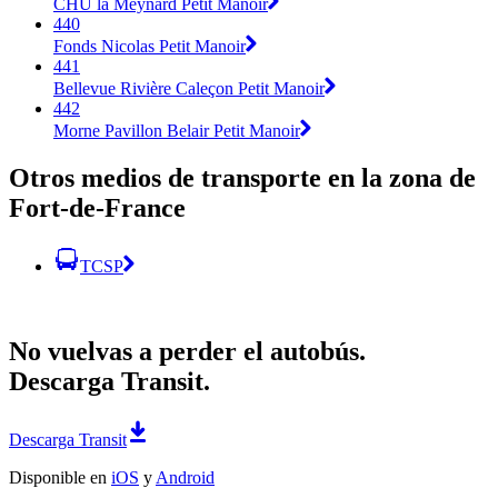
CHU la Meynard Petit Manoir
440
Fonds Nicolas Petit Manoir
441
Bellevue Rivière Caleçon Petit Manoir
442
Morne Pavillon Belair Petit Manoir
Otros medios de transporte en la zona de
Fort-de-France
TCSP
No vuelvas a perder el autobús.
Descarga Transit.
Descarga Transit
Disponible en
iOS
y
Android