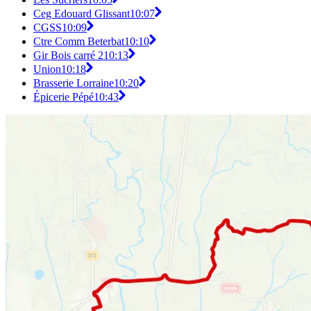
Ceg Edouard Glissant
10:07
CGSS
10:09
Ctre Comm Beterbat
10:10
Gir Bois carré 2
10:13
Union
10:18
Brasserie Lorraine
10:20
Épicerie Pépé
10:43