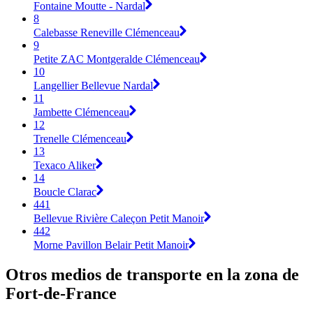
Fontaine Moutte - Nardal
8
Calebasse Reneville Clémenceau
9
Petite ZAC Montgeralde Clémenceau
10
Langellier Bellevue Nardal
11
Jambette Clémenceau
12
Trenelle Clémenceau
13
Texaco Aliker
14
Boucle Clarac
441
Bellevue Rivière Caleçon Petit Manoir
442
Morne Pavillon Belair Petit Manoir
Otros medios de transporte en la zona de
Fort-de-France