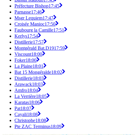
Préfecture Bishop
17:45
Parnasse
17:46
Msgr Lequiem
17:47
Croisée Manioc
17:50
Faubourg la Camille
17:51
Kerlys
17:54
Distillerie
17:57
Montgérald Bat.D19
17:59
Viscount
18:00
Foker
18:00
La Plaine
18:01
Bat 15 Mongéralde
18:02
Distillerie
18:03
Arawack
18:03
Amfro
18:04
La Verrière
18:05
Karatas
18:06
Pat
18:07
Cayali
18:08
Christophe
18:08
Pte ZAC Terminus
18:09