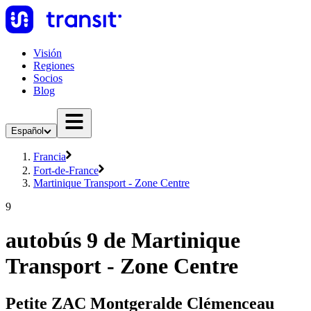
Visión
Regiones
Socios
Blog
Español
Francia
Fort-de-France
Martinique Transport - Zone Centre
9
autobús 9 de Martinique
Transport - Zone Centre
Petite ZAC Montgeralde Clémenceau