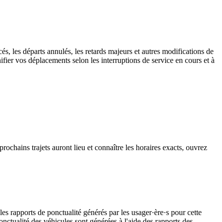
és, les départs annulés, les retards majeurs et autres modifications de
fier vos déplacements selon les interruptions de service en cours et à
ochains trajets auront lieu et connaître les horaires exacts, ouvrez
les rapports de ponctualité générés par les usager·ère·s pour cette
onctualité des véhicules sont générées à l'aide des rapports des