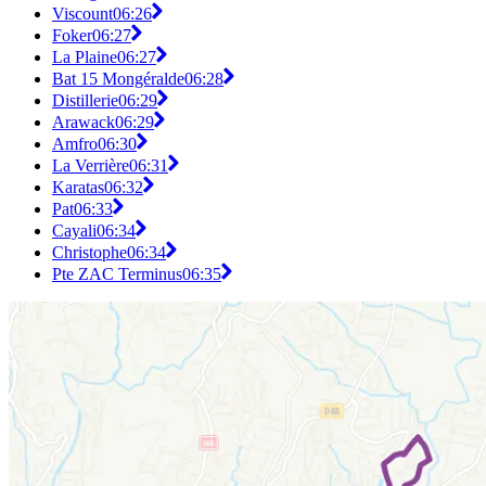
Viscount
06:26
Foker
06:27
La Plaine
06:27
Bat 15 Mongéralde
06:28
Distillerie
06:29
Arawack
06:29
Amfro
06:30
La Verrière
06:31
Karatas
06:32
Pat
06:33
Cayali
06:34
Christophe
06:34
Pte ZAC Terminus
06:35