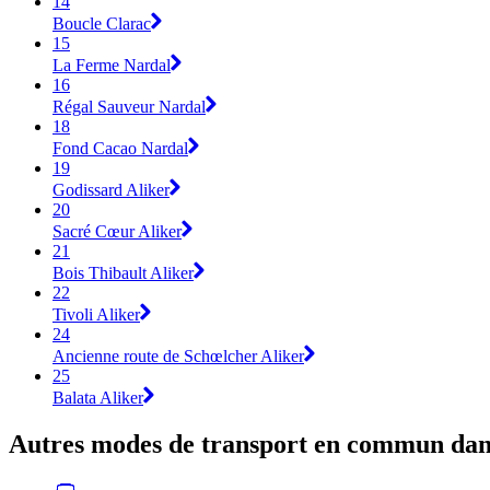
14
Boucle Clarac
15
La Ferme Nardal
16
Régal Sauveur Nardal
18
Fond Cacao Nardal
19
Godissard Aliker
20
Sacré Cœur Aliker
21
Bois Thibault Aliker
22
Tivoli Aliker
24
Ancienne route de Schœlcher Aliker
25
Balata Aliker
Autres modes de transport en commun dans