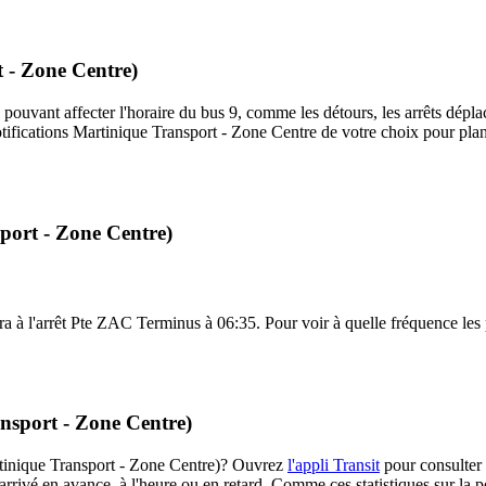
t - Zone Centre)
 pouvant affecter l'horaire du bus 9, comme les détours, les arrêts déplac
ifications Martinique Transport - Zone Centre de votre choix pour plani
port - Zone Centre)
a à l'arrêt Pte ZAC Terminus à 06:35. Pour voir à quelle fréquence les pr
ansport - Zone Centre)
Martinique Transport - Zone Centre)? Ouvrez
l'appli Transit
pour consulter 
arrivé en avance, à l'heure ou en retard. Comme ces statistiques sur la p