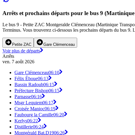
Arrêts et prochains départs pour le bus 9 (Martiniqu
Le bus 9 - Petite ZAC Montgeralde Clémenceau (Martinique Transport -
Terminus. Vous trouverez ci-dessous les prochains départs du bus 9. L'
Petite ZAC
Gare Clémenceau
Voir plus de départs
Arrêts
ven. 7 août 2026
Gare Clémenceau
06:10
Félix Éboue
06:13
Bassin Radoub
06:15
Préfecture Bishop
06:15
Parnasse
06:16
Msgr Lequiem
06:17
Croisée Manioc
06:19
Faubourg la Camille
06:20
Kerlys
06:22
Distillerie
06:24
Montgérald Bat.D19
06:26