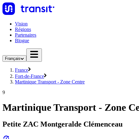
Vision
Régions
Partenaires
Blogue
Français
France
Fort-de-France
Martinique Transport - Zone Centre
9
Martinique Transport - Zone Ce
Petite ZAC Montgeralde Clémenceau