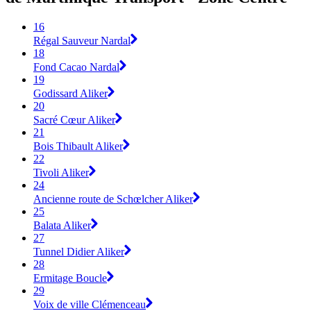
16
Régal Sauveur Nardal
18
Fond Cacao Nardal
19
Godissard Aliker
20
Sacré Cœur Aliker
21
Bois Thibault Aliker
22
Tivoli Aliker
24
Ancienne route de Schœlcher Aliker
25
Balata Aliker
27
Tunnel Didier Aliker
28
Ermitage Boucle
29
Voix de ville Clémenceau