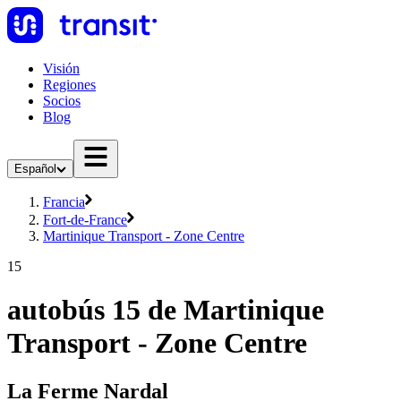
Visión
Regiones
Socios
Blog
Español
Francia
Fort-de-France
Martinique Transport - Zone Centre
15
autobús 15 de Martinique
Transport - Zone Centre
La Ferme Nardal