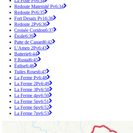
La Folie Pv
6:34
Redoute Maternité Pv
6:34
Redoute Pv
6:35
Fort Desaix Pv1
6:36
Redoute 2Pv
6:36
Croisée Coridon
6:37
Étoile
6:39
Patte de Canard
6:42
L'Amep 2Pv
6:43
Batterie
6:44
F.Rustal
6:45
Église
6:46
Tuiles Roses
6:47
La Ferme Pv
6:48
La Ferme 2Pv
6:49
La Ferme 3Pv
6:50
La Ferme 4pv
6:50
La Ferme 5pv
6:51
La Ferme 6pv
6:52
La Ferme 7pv
6:53