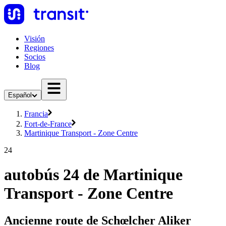
Visión
Regiones
Socios
Blog
Español
Francia
Fort-de-France
Martinique Transport - Zone Centre
24
autobús 24 de Martinique
Transport - Zone Centre
Ancienne route de Schœlcher Aliker