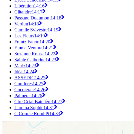
Libération
14:16
Clitandre
14:17
Passage Duaumont
14:18
Verdun
14:18
Camille Sylvestre
14:19
Les Fleurs
14:19
Frantz Fanon
14:20
Emma Ventura
14:21
Suzanne Roussi
14:22
Sainte Catherine
14:23
Mariz
14:23
Idéal
14:24
ASSEDIC
14:25
Coniferes
14:25
Cocoteraie
14:26
Palméras
14:26
Ctre Ccial Batelière
14:27
Lumina Sophie
14:31
C Com le Rond Pt
14:33