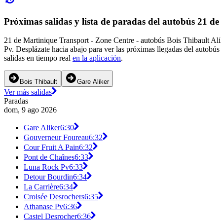
Próximas salidas y lista de paradas del autobús 21 d
21 de Martinique Transport - Zone Centre - autobús Bois Thibault Ali
Pv. Desplázate hacia abajo para ver las próximas llegadas del autobús
salidas en tiempo real
en la aplicación
.
Bois Thibault
Gare Aliker
Ver más salidas
Paradas
dom, 9 ago 2026
Gare Aliker
6:30
Gouverneur Foureau
6:32
Cour Fruit A Pain
6:32
Pont de Chaînes
6:33
Luna Rock Pv
6:33
Detour Bourdin
6:34
La Carrière
6:34
Croisée Desrochers
6:35
Athanase Pv
6:36
Castel Desrocher
6:36