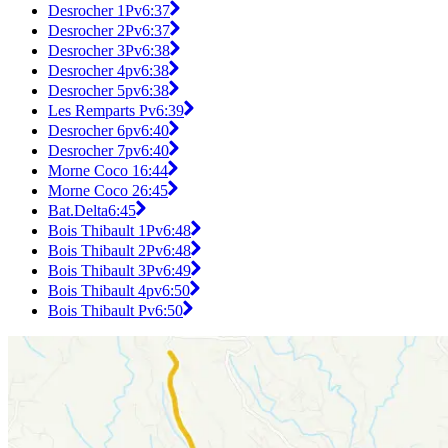
Desrocher 1Pv
6:37
Desrocher 2Pv
6:37
Desrocher 3Pv
6:38
Desrocher 4pv
6:38
Desrocher 5pv
6:38
Les Remparts Pv
6:39
Desrocher 6pv
6:40
Desrocher 7pv
6:40
Morne Coco 1
6:44
Morne Coco 2
6:45
Bat.Delta
6:45
Bois Thibault 1Pv
6:48
Bois Thibault 2Pv
6:48
Bois Thibault 3Pv
6:49
Bois Thibault 4pv
6:50
Bois Thibault Pv
6:50