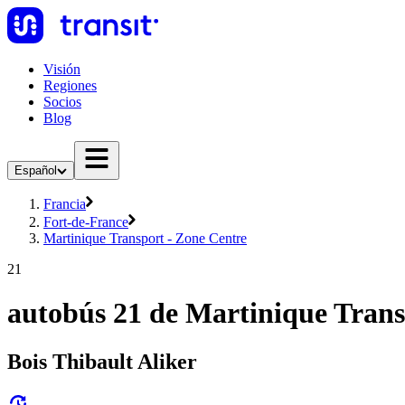
Visión
Regiones
Socios
Blog
Español
Francia
Fort-de-France
Martinique Transport - Zone Centre
21
autobús 21 de Martinique Trans
Bois Thibault Aliker