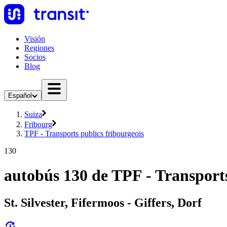
Visión
Regiones
Socios
Blog
Español
Suiza
Fribourg
TPF - Transports publics fribourgeois
130
autobús 130 de TPF - Transports
St. Silvester, Fifermoos - Giffers, Dorf