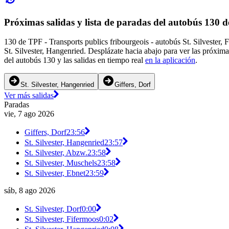
Próximas salidas y lista de paradas del autobús 130 d
130 de TPF - Transports publics fribourgeois - autobús St. Silvester, 
St. Silvester, Hangenried. Desplázate hacia abajo para ver las próxim
del autobús 130 y las salidas en tiempo real
en la aplicación
.
St. Silvester, Hangenried
Giffers, Dorf
Ver más salidas
Paradas
vie, 7 ago 2026
Giffers, Dorf
23:56
St. Silvester, Hangenried
23:57
St. Silvester, Abzw.
23:58
St. Silvester, Muschels
23:58
St. Silvester, Ebnet
23:59
sáb, 8 ago 2026
St. Silvester, Dorf
0:00
St. Silvester, Fifermoos
0:02