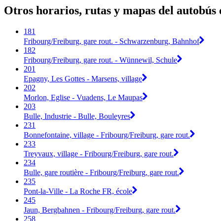
Otros horarios, rutas y mapas del autobús 
181
Fribourg/Freiburg, gare rout. - Schwarzenburg, Bahnhof
182
Fribourg/Freiburg, gare rout. - Wünnewil, Schule
201
Epagny, Les Gottes - Marsens, village
202
Morlon, Eglise - Vuadens, Le Maupas
203
Bulle, Industrie - Bulle, Bouleyres
231
Bonnefontaine, village - Fribourg/Freiburg, gare rout.
233
Treyvaux, village - Fribourg/Freiburg, gare rout.
234
Bulle, gare routière - Fribourg/Freiburg, gare rout.
235
Pont-la-Ville - La Roche FR, école
245
Jaun, Bergbahnen - Fribourg/Freiburg, gare rout.
258