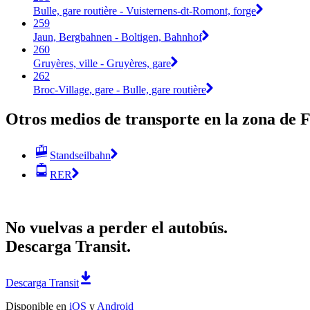
Bulle, gare routière - Vuisternens-dt-Romont, forge
259
Jaun, Bergbahnen - Boltigen, Bahnhof
260
Gruyères, ville - Gruyères, gare
262
Broc-Village, gare - Bulle, gare routière
Otros medios de transporte en la zona de 
Standseilbahn
RER
No vuelvas a perder el autobús.
Descarga Transit.
Descarga Transit
Disponible en
iOS
y
Android