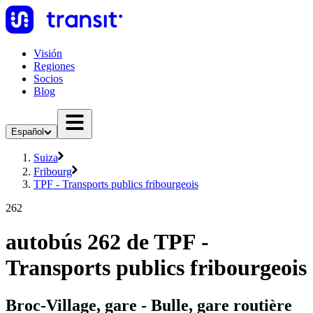
Visión
Regiones
Socios
Blog
Español
Suiza
Fribourg
TPF - Transports publics fribourgeois
262
autobús 262 de TPF -
Transports publics fribourgeois
Broc-Village, gare - Bulle, gare routière