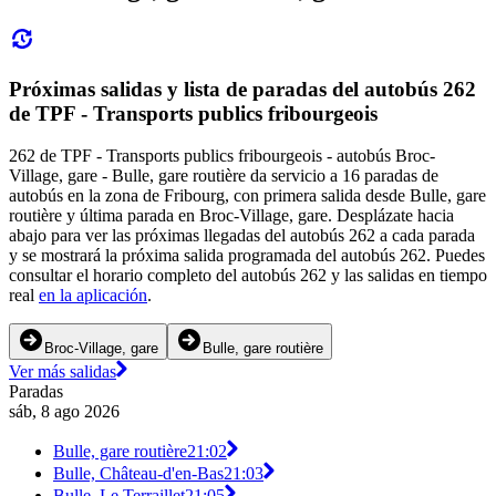
Próximas salidas y lista de paradas del autobús 262
de TPF - Transports publics fribourgeois
262 de TPF - Transports publics fribourgeois - autobús Broc-
Village, gare - Bulle, gare routière da servicio a 16 paradas de
autobús en la zona de Fribourg, con primera salida desde Bulle, gare
routière y última parada en Broc-Village, gare. Desplázate hacia
abajo para ver las próximas llegadas del autobús 262 a cada parada
y se mostrará la próxima salida programada del autobús 262. Puedes
consultar el horario completo del autobús 262 y las salidas en tiempo
real
en la aplicación
.
Broc-Village, gare
Bulle, gare routière
Ver más salidas
Paradas
sáb, 8 ago 2026
Bulle, gare routière
21:02
Bulle, Château-d'en-Bas
21:03
Bulle, Le Terraillet
21:05