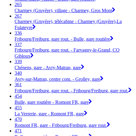
265
Charmey (Gruyère), village - Charmey, Gros Mont
267
Charmey (Gruyère), télécabine - Charmey (Gruyère),La
Fulateyre
336
Fribourg/Freiburg, gare rout. - Bulle, gare routière
337
Fribourg/Freiburg, gare rout. - Farvagny-le-Grand, CO
Gibloux
339
Chénens, gare - Avry-Matran, gare
340
Avry-sur-Matran, centre com. - Grolley, gare
361
Fribourg/Freiburg, gare rout. - Fribourg/Freiburg, gare rout.
454
Bulle, gare routière - Romont FR, gare
455
La Verrerie, gare - Romont FR, gare
470
Romont FR, gare - Fribourg/Freiburg, gare rout.
471