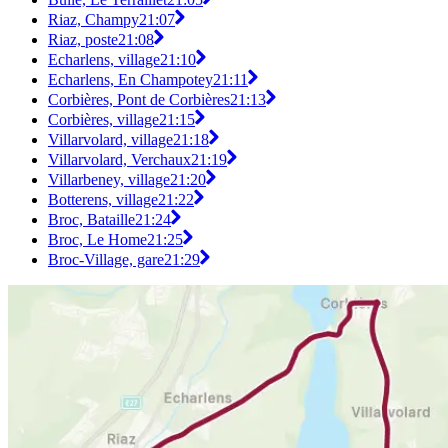
Riaz, Champy
21:07
Riaz, poste
21:08
Echarlens, village
21:10
Echarlens, En Champotey
21:11
Corbières, Pont de Corbières
21:13
Corbières, village
21:15
Villarvolard, village
21:18
Villarvolard, Verchaux
21:19
Villarbeney, village
21:20
Botterens, village
21:22
Broc, Bataille
21:24
Broc, Le Home
21:25
Broc-Village, gare
21:29