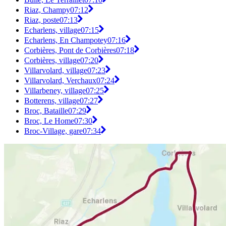
Riaz, Champy
07:12
Riaz, poste
07:13
Echarlens, village
07:15
Echarlens, En Champotey
07:16
Corbières, Pont de Corbières
07:18
Corbières, village
07:20
Villarvolard, village
07:23
Villarvolard, Verchaux
07:24
Villarbeney, village
07:25
Botterens, village
07:27
Broc, Bataille
07:29
Broc, Le Home
07:30
Broc-Village, gare
07:34