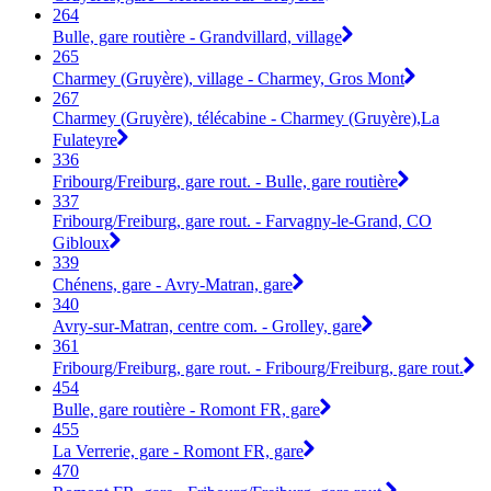
264
Bulle, gare routière - Grandvillard, village
265
Charmey (Gruyère), village - Charmey, Gros Mont
267
Charmey (Gruyère), télécabine - Charmey (Gruyère),La
Fulateyre
336
Fribourg/Freiburg, gare rout. - Bulle, gare routière
337
Fribourg/Freiburg, gare rout. - Farvagny-le-Grand, CO
Gibloux
339
Chénens, gare - Avry-Matran, gare
340
Avry-sur-Matran, centre com. - Grolley, gare
361
Fribourg/Freiburg, gare rout. - Fribourg/Freiburg, gare rout.
454
Bulle, gare routière - Romont FR, gare
455
La Verrerie, gare - Romont FR, gare
470