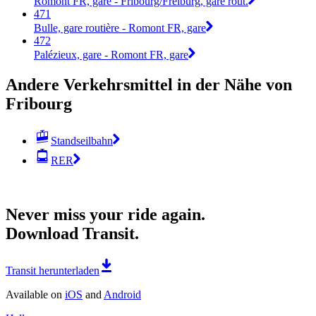
Romont FR, gare - Fribourg/Freiburg, gare rout.
471
Bulle, gare routière - Romont FR, gare
472
Palézieux, gare - Romont FR, gare
Andere Verkehrsmittel in der Nähe von
Fribourg
Standseilbahn
RER
Never miss your ride again.
Download Transit.
Transit herunterladen
Available on
iOS
and
Android