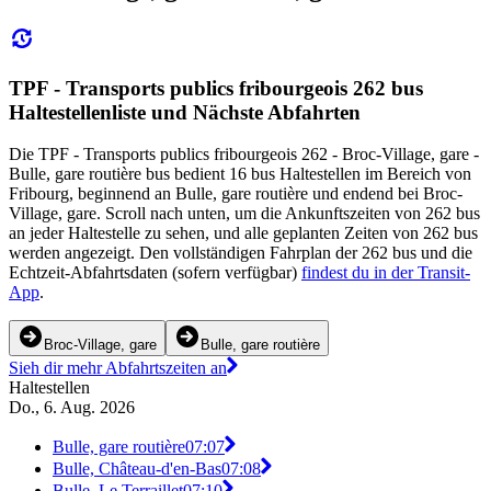
TPF - Transports publics fribourgeois 262 bus
Haltestellenliste und Nächste Abfahrten
Die TPF - Transports publics fribourgeois 262 - Broc-Village, gare -
Bulle, gare routière bus bedient 16 bus Haltestellen im Bereich von
Fribourg, beginnend an Bulle, gare routière und endend bei Broc-
Village, gare. Scroll nach unten, um die Ankunftszeiten von 262 bus
an jeder Haltestelle zu sehen, und alle geplanten Zeiten von 262 bus
werden angezeigt. Den vollständigen Fahrplan der 262 bus und die
Echtzeit-Abfahrtsdaten (sofern verfügbar)
findest du in der Transit-
App
.
Broc-Village, gare
Bulle, gare routière
Sieh dir mehr Abfahrtszeiten an
Haltestellen
Do., 6. Aug. 2026
Bulle, gare routière
07:07
Bulle, Château-d'en-Bas
07:08
Bulle, Le Terraillet
07:10