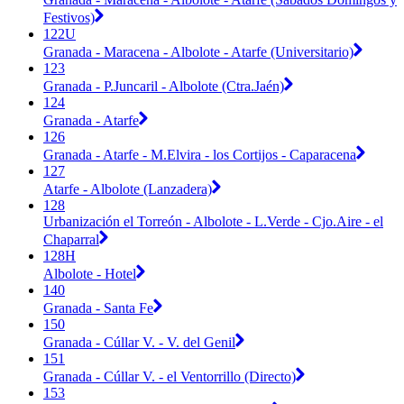
Festivos)
122U
Granada - Maracena - Albolote - Atarfe (Universitario)
123
Granada - P.Juncaril - Albolote (Ctra.Jaén)
124
Granada - Atarfe
126
Granada - Atarfe - M.Elvira - los Cortijos - Caparacena
127
Atarfe - Albolote (Lanzadera)
128
Urbanización el Torreón - Albolote - L.Verde - Cjo.Aire - el
Chaparral
128H
Albolote - Hotel
140
Granada - Santa Fe
150
Granada - Cúllar V. - V. del Genil
151
Granada - Cúllar V. - el Ventorrillo (Directo)
153