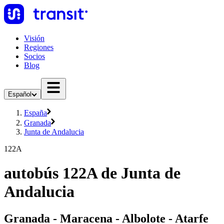
Visión
Regiones
Socios
Blog
Español
España
Granada
Junta de Andalucia
122A
autobús 122A de Junta de
Andalucia
Granada - Maracena - Albolote - Atarfe