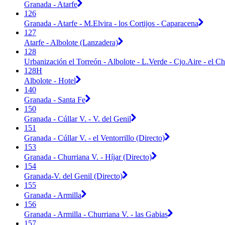
Granada - Atarfe
126
Granada - Atarfe - M.Elvira - los Cortijos - Caparacena
127
Atarfe - Albolote (Lanzadera)
128
Urbanización el Torreón - Albolote - L.Verde - Cjo.Aire - el Ch
128H
Albolote - Hotel
140
Granada - Santa Fe
150
Granada - Cúllar V. - V. del Genil
151
Granada - Cúllar V. - el Ventorrillo (Directo)
153
Granada - Churriana V. - Híjar (Directo)
154
Granada-V. del Genil (Directo)
155
Granada - Armilla
156
Granada - Armilla - Churriana V. - las Gabias
157