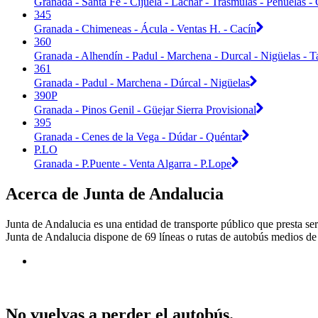
Granada - Santa Fe - Cijuela - Láchar - Trasmulas - Peñuelas - C
345
Granada - Chimeneas - Ácula - Ventas H. - Cacín
360
Granada - Alhendín - Padul - Marchena - Durcal - Nigüelas - T
361
Granada - Padul - Marchena - Dúrcal - Nigüelas
390P
Granada - Pinos Genil - Güejar Sierra Provisional
395
Granada - Cenes de la Vega - Dúdar - Quéntar
P.LO
Granada - P.Puente - Venta Algarra - P.Lope
Acerca de Junta de Andalucia
Junta de Andalucia es una entidad de transporte público que presta ser
Junta de Andalucia dispone de 69 líneas o rutas de autobús medios de 
No vuelvas a perder el autobús.