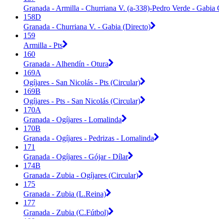
Granada - Armilla - Churriana V. (a-338)-Pedro Verde - Gabia
158D
Granada - Churriana V. - Gabia (Directo)
159
Armilla - Pts
160
Granada - Alhendín - Otura
169A
Ogíjares - San Nicolás - Pts (Circular)
169B
Ogíjares - Pts - San Nicolás (Circular)
170A
Granada - Ogíjares - Lomalinda
170B
Granada - Ogíjares - Pedrizas - Lomalinda
171
Granada - Ogíjares - Gójar - Dílar
174B
Granada - Zubia - Ogíjares (Circular)
175
Granada - Zubia (L.Reina)
177
Granada - Zubia (C.Fútbol)