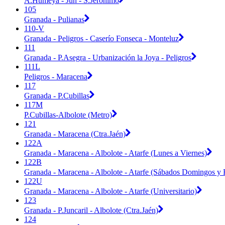
A.Humeya - Jun - S.Jerónimo
105
Granada - Pulianas
110-V
Granada - Peligros - Caserío Fonseca - Monteluz
111
Granada - P.Asegra - Urbanización la Joya - Peligros
111L
Peligros - Maracena
117
Granada - P.Cubillas
117M
P.Cubillas-Albolote (Metro)
121
Granada - Maracena (Ctra.Jaén)
122A
Granada - Maracena - Albolote - Atarfe (Lunes a Viernes)
122B
Granada - Maracena - Albolote - Atarfe (Sábados Domingos y F
122U
Granada - Maracena - Albolote - Atarfe (Universitario)
123
Granada - P.Juncaril - Albolote (Ctra.Jaén)
124