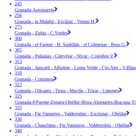
245
Granada-Aeropuerto
256
Granada - la Malahá - Escúzar - Ventas H.
275
Granada - Zubia - C.Verdes
300
Granada - el Fargue - H. Santillán - el Colmenar - Beas G.
305
Granada - Pulianas - Güevéjar - Nívar - Cogollos V.
313
Granada - Juncaril - Albolote - Loma Verde - Cjo.Aire - V.Blan
318
Granada - Colomera
323
Granada - Olivares - Tiena - Moclín - Tózar - Limones
325
Granada-P.Puente-Zujaira-Obéilar-Illora-Alomartes-Bracana-T
335
Granada - Fte.Vaqueros - Valderrubio - Escóznar - Obéilar
336
Granada - Chauchina - Fte.Vaqueros - Valderrubio - Obéilar
340