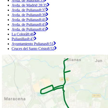
Avda. de Madrid
8:33
Avda. de Madrid 2
8:35
Avda. de Pulianas
8:37
Avda. de Pulianas
8:39
Avda. de Pulianas
8:41
Avda. de Pulianas
8:43
Avda. de Pulianas
8:43
La Colorá
8:46
Pulianillas
8:47
Ayuntamiento Pulianas
8:51
Cruces del Santo Cristo
8:52