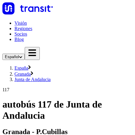
Visión
Regiones
Socios
Blog
Español
España
Granada
Junta de Andalucia
117
autobús 117 de Junta de
Andalucia
Granada - P.Cubillas