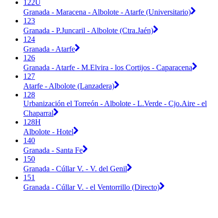
122U
Granada - Maracena - Albolote - Atarfe (Universitario)
123
Granada - P.Juncaril - Albolote (Ctra.Jaén)
124
Granada - Atarfe
126
Granada - Atarfe - M.Elvira - los Cortijos - Caparacena
127
Atarfe - Albolote (Lanzadera)
128
Urbanización el Torreón - Albolote - L.Verde - Cjo.Aire - el
Chaparral
128H
Albolote - Hotel
140
Granada - Santa Fe
150
Granada - Cúllar V. - V. del Genil
151
Granada - Cúllar V. - el Ventorrillo (Directo)