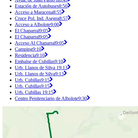
Estación de Autobuses
8:50
Acceso a Maracena
8:55
Cruce Pol. Ind. Asegra
8:57
Acceso a Albolote
9:00
El Chaparral
9:05
El Chaparral
9:05
Acceso Al Chaparral
9:05
Camping
9:10
Residencia
9:10
Embalse de Cubillas
9:10
Urb. Llanos de Silva 1
9:13
Urb. Llanos de Silva
9:13
Urb. Cubillas
9:15
Urb. Cubillas
9:15
Urb. Cubillas 1
9:15
Centro Penitenciario de Albolote
9:30