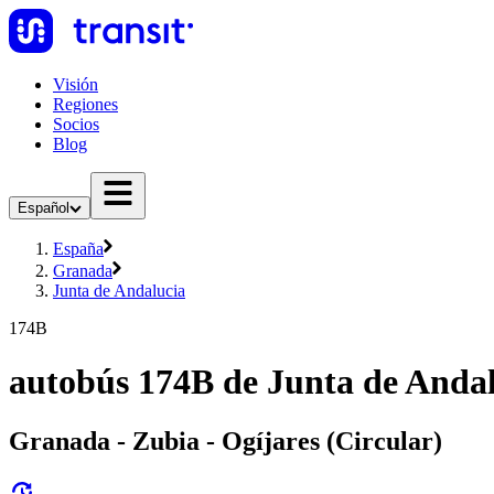
Visión
Regiones
Socios
Blog
Español
España
Granada
Junta de Andalucia
174B
autobús 174B de Junta de Anda
Granada - Zubia - Ogíjares (Circular)