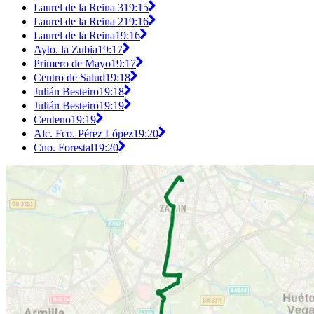
Laurel de la Reina 3
19:15
Laurel de la Reina 2
19:16
Laurel de la Reina
19:16
Ayto. la Zubia
19:17
Primero de Mayo
19:17
Centro de Salud
19:18
Julián Besteiro
19:18
Julián Besteiro
19:19
Centeno
19:19
Alc. Fco. Pérez López
19:20
Cno. Forestal
19:20