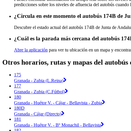
predicciones sobre los niveles de afluencia del autobús cuando 
¿Circula en este momento el autobús 174B de J
Descubre el estado actual del autobús 174B de Junta de Andal
¿Cuál es la parada más cercana del autobús 17
Abre la aplicación
para ver tu ubicación en un mapa y encontra
Otros horarios, rutas y mapas del autobús
175
Granada - Zubia (L.Reina)
177
Granada - Zubia (C.Fútbol)
180
Granada - Huétor V. - Cájar - Bellavista - Zubia
180D
Granada - Cájar (Directo)
181
Granada - Huétor V. - Bº Monachil - Bellavista
182