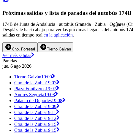
Próximas salidas y lista de paradas del autobús 174B
174B de Junta de Andalucia - autobús Granada - Zubia - Ogíjares (Cir
Desplázate hacia abajo para ver las próximas llegadas del autobús 17
salidas en tiempo real
en la aplicación
.
Cno. Forestal
Tierno Galván
Ver más salidas
Paradas
jue, 6 ago 2026
Tierno Galván
19:00
Cno. de la Zubia
19:07
Plaza Fontiveros
19:07
Andrés Segovia
19:08
Palacio de Deportes
19:08
Ctra. de la Zubia
19:09
Ctra. de la Zubia
19:11
Ctra. de la Zubia
19:12
Ctra. de la Zubia
19:15
Ctra. de la Zubia
19:15