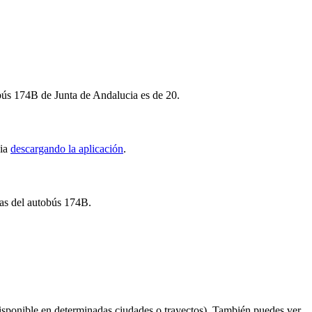
obús 174B de Junta de Andalucia es de 20.
cia
descargando la aplicación
.
ras del autobús 174B.
isponible en determinadas ciudades o trayectos). También puedes ver