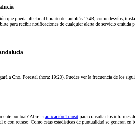
alucia
ón que pueda afectar al horario del autobús 174B, como desvíos, trasla
irte para recibir notificaciones de cualquier alerta de servicio emitida 
 Andalucia
ará a Cno. Forestal (hora: 19:20). Puedes ver la frecuencia de los sigu
a
lmente puntual? Abre la
aplicación Transit
para consultar los informes d
al o con retraso. Como estas estadísticas de puntualidad se generan en ba