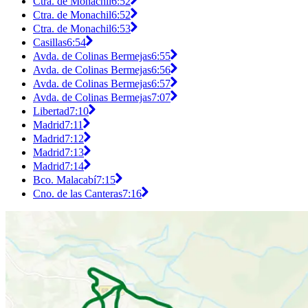
Ctra. de Monachil
6:52
Ctra. de Monachil
6:52
Ctra. de Monachil
6:53
Casillas
6:54
Avda. de Colinas Bermejas
6:55
Avda. de Colinas Bermejas
6:56
Avda. de Colinas Bermejas
6:57
Avda. de Colinas Bermejas
7:07
Libertad
7:10
Madrid
7:11
Madrid
7:12
Madrid
7:13
Madrid
7:14
Bco. Malacabí
7:15
Cno. de las Canteras
7:16