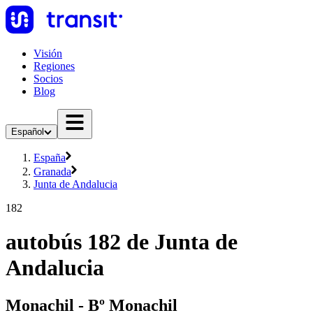
Visión
Regiones
Socios
Blog
Español
España
Granada
Junta de Andalucia
182
autobús 182 de Junta de
Andalucia
Monachil - Bº Monachil