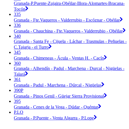
Granada-P.Puente-Zujaira-Obéilar-Illora-Alomartes-Bracana-
Tocón
335
Granada - Fte.Vaqueros - Valderrubio - Escóznar - Obéilar
336
Granada - Chauchina - Fte.Vaqueros - Valderrubio - Obéilar
340
Granada - Santa Fe - Cijuela - Láchar - Trasmulas - Peñuelas -
C.Tajarja - el Turro
345
Granada - Chimeneas - Ácula - Ventas H. - Cacín
360
Granada - Alhendín - Padul - Marchena - Durcal - Nigüelas -
Talará
361
Granada - Padul - Marchena - Dúrcal - Nigüelas
390P
Granada - Pinos Genil - Güejar Sierra Provisional
395
Granada - Cenes de la Vega - Dúdar - Quéntar
P.LO
Granada - P.Puente - Venta Algarra - P.Lope