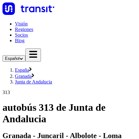
Visión
Regiones
Socios
Blog
Español
España
Granada
Junta de Andalucia
313
autobús 313 de Junta de
Andalucia
Granada - Juncaril - Albolote - Loma