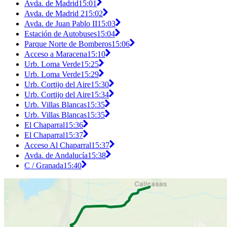
Avda. de Madrid
15:01
Avda. de Madrid 2
15:02
Avda. de Juan Pablo II
15:03
Estación de Autobuses
15:04
Parque Norte de Bomberos
15:06
Acceso a Maracena
15:10
Urb. Loma Verde
15:25
Urb. Loma Verde
15:29
Urb. Cortijo del Aire
15:30
Urb. Cortijo del Aire
15:34
Urb. Villas Blancas
15:35
Urb. Villas Blancas
15:35
El Chaparral
15:36
El Chaparral
15:37
Acceso Al Chaparral
15:37
Avda. de Andalucía
15:38
C / Granada
15:40