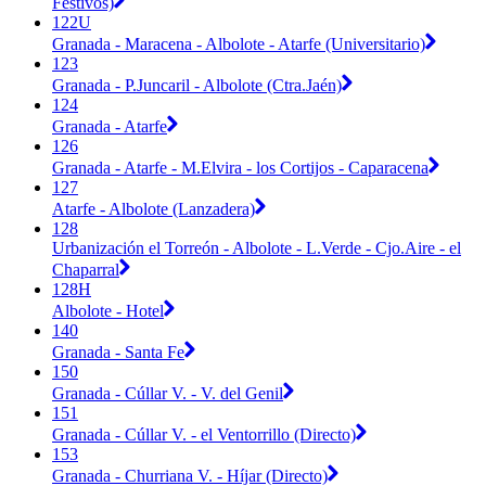
Festivos)
122U
Granada - Maracena - Albolote - Atarfe (Universitario)
123
Granada - P.Juncaril - Albolote (Ctra.Jaén)
124
Granada - Atarfe
126
Granada - Atarfe - M.Elvira - los Cortijos - Caparacena
127
Atarfe - Albolote (Lanzadera)
128
Urbanización el Torreón - Albolote - L.Verde - Cjo.Aire - el
Chaparral
128H
Albolote - Hotel
140
Granada - Santa Fe
150
Granada - Cúllar V. - V. del Genil
151
Granada - Cúllar V. - el Ventorrillo (Directo)
153
Granada - Churriana V. - Híjar (Directo)