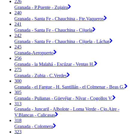
226
Granada - P.Puente - Zujaira
240
Granada - Santa Fe - Chauchina - Fte.Vaqueros
241
Granada - Santa Fe - Chauchina - Cijuela
242
Granada - Santa Fe - Chauchina - Cijuela - Láchar
245
Granada-Aeropuerto
256
Granada - la Malahá - Escúzar - Ventas H.
275
Granada - Zubia - C.Verdes
300
Granada - el Fargue - H. Santillán - el Colmenar - Beas G.
305
Granada - Pulianas - Güevéjar - Nívar - Cogollos V.
313
Granada - Juncaril - Albolote - Loma Verde - Cjo.Aire -
V.Blancas - Calicasas
318
Granada - Colomera
323