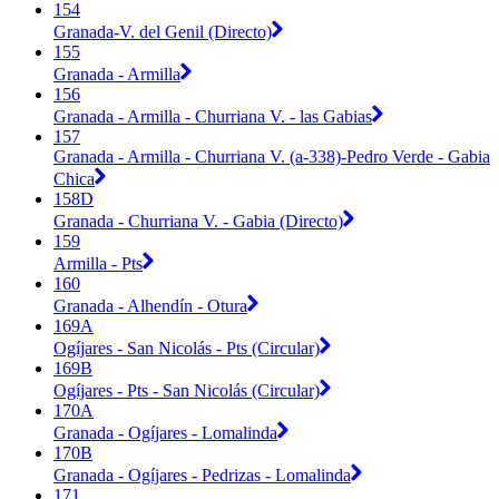
154
Granada-V. del Genil (Directo)
155
Granada - Armilla
156
Granada - Armilla - Churriana V. - las Gabias
157
Granada - Armilla - Churriana V. (a-338)-Pedro Verde - Gabia
Chica
158D
Granada - Churriana V. - Gabia (Directo)
159
Armilla - Pts
160
Granada - Alhendín - Otura
169A
Ogíjares - San Nicolás - Pts (Circular)
169B
Ogíjares - Pts - San Nicolás (Circular)
170A
Granada - Ogíjares - Lomalinda
170B
Granada - Ogíjares - Pedrizas - Lomalinda
171