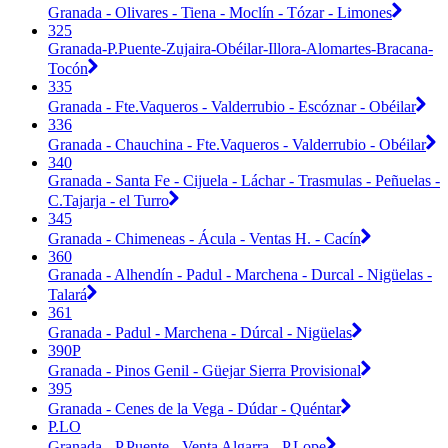
Granada - Olivares - Tiena - Moclín - Tózar - Limones
325
Granada-P.Puente-Zujaira-Obéilar-Illora-Alomartes-Bracana-
Tocón
335
Granada - Fte.Vaqueros - Valderrubio - Escóznar - Obéilar
336
Granada - Chauchina - Fte.Vaqueros - Valderrubio - Obéilar
340
Granada - Santa Fe - Cijuela - Láchar - Trasmulas - Peñuelas -
C.Tajarja - el Turro
345
Granada - Chimeneas - Ácula - Ventas H. - Cacín
360
Granada - Alhendín - Padul - Marchena - Durcal - Nigüelas -
Talará
361
Granada - Padul - Marchena - Dúrcal - Nigüelas
390P
Granada - Pinos Genil - Güejar Sierra Provisional
395
Granada - Cenes de la Vega - Dúdar - Quéntar
P.LO
Granada - P.Puente - Venta Algarra - P.Lope