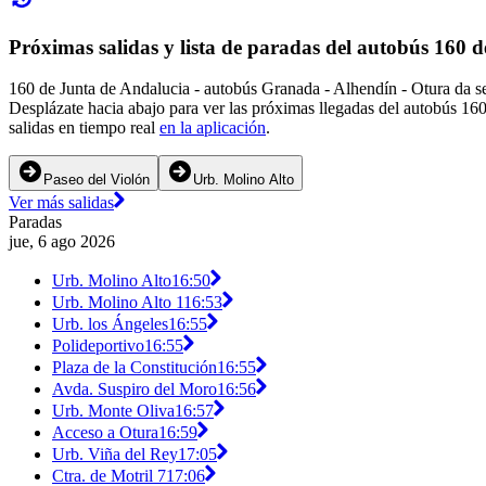
Próximas salidas y lista de paradas del autobús 160 
160 de Junta de Andalucia - autobús Granada - Alhendín - Otura da se
Desplázate hacia abajo para ver las próximas llegadas del autobús 16
salidas en tiempo real
en la aplicación
.
Paseo del Violón
Urb. Molino Alto
Ver más salidas
Paradas
jue, 6 ago 2026
Urb. Molino Alto
16:50
Urb. Molino Alto 1
16:53
Urb. los Ángeles
16:55
Polideportivo
16:55
Plaza de la Constitución
16:55
Avda. Suspiro del Moro
16:56
Urb. Monte Oliva
16:57
Acceso a Otura
16:59
Urb. Viña del Rey
17:05
Ctra. de Motril 7
17:06