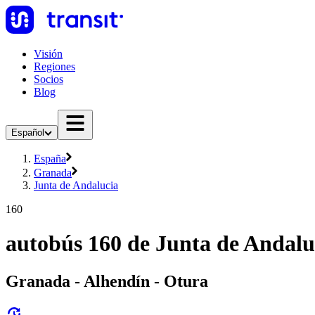
Visión
Regiones
Socios
Blog
Español
España
Granada
Junta de Andalucia
160
autobús 160 de Junta de Andalu
Granada - Alhendín - Otura