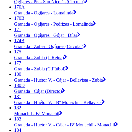
Ogíjares - Pts - San Nicolás (Circular)
170A
Granada - Ogíjares - Lomalinda
170B
Granada - Ogíjares - Pedrizas - Lomalinda
171
Granada - Ogíjares - Gójar - Dílar
174B
Granada - Zubia - Ogíjares (Circular)
175
Granada - Zubia (L.Reina)
177
Granada - Zubia (C.Fútbol)
180
Granada - Huétor V. - Cájar - Bellavista - Zubia
180D
Granada - Cájar (Directo)
181
Granada - Huétor V. - Bº Monachil - Bellavista
182
Monachil - Bº Monachil
183
Granada - Huétor V. - Cájar - Bº Monachil - Monachil
184