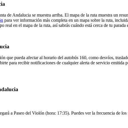
cia
unta de Andalucia se muestra arriba. El mapa de la ruta muestra un res
ón
para ver información más completa en un mapa sobre la ruta, incluida
o real en el mapa de la ruta, así sabrás cuándo está cerca de tu parada 
ucia
ón que pueda afectar al horario del autobús 160, como desvíos, traslado
irte para recibir notificaciones de cualquier alerta de servicio emitida 
ndalucia
egará a Paseo del Violón (hora: 17:35). Puedes ver la frecuencia de los 