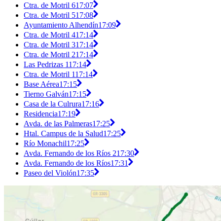
Ctra. de Motril 6
17:07
Ctra. de Motril 5
17:08
Ayuntamiento Alhendín
17:09
Ctra. de Motril 4
17:14
Ctra. de Motril 3
17:14
Ctra. de Motril 2
17:14
Las Pedrizas 1
17:14
Ctra. de Motril 1
17:14
Base Aérea
17:15
Tierno Galván
17:15
Casa de la Culrura
17:16
Residencia
17:19
Avda. de las Palmeras
17:25
Htal. Campus de la Salud
17:25
Río Monachil
17:25
Avda. Fernando de los Ríos 2
17:30
Avda. Fernando de los Ríos
17:31
Paseo del Violón
17:35